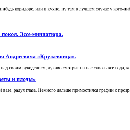
нибудь коридоре, или в кухне, ну там в лучшем случае у кого-н
 покоя. Эссе-миниатюра.
ия Андреевича «Кружевница».
ад своим рукоделием, лукаво смотрит на нас сквозь все года, к
веты и плоды»
вазе, радуя глаза. Немного дальше примостился графин с прозр