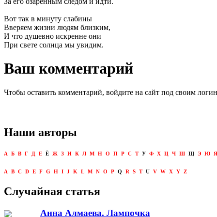
За его озаренным следом и идти.
Вот так в минуту слабины
Вверяем жизни людям близким,
И что душевно искренне они
При свете солнца мы увидим.
Ваш комментарий
Чтобы оставить комментарий, войдите на сайт под своим логи
Наши авторы
А
Б
В
Г
Д
Е
Ё
Ж
З
И
К
Л
М
Н
О
П
Р
С
Т
У
Ф
Х
Ц
Ч
Ш
Щ
Э
Ю
A
B
C
D
E
F
G
H
I
J
K
L
M
N
O
P
Q
R
S
T
U
V
W
X
Y
Z
Случайная статья
Анна Алмаева. Лампочка