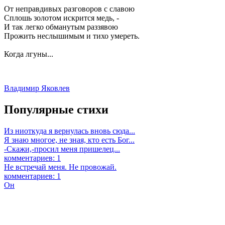
От неправдивых разговоров с славою
Сплошь золотом искрится медь, -
И так легко обманутым раззявою
Прожить неслышимым и тихо умереть.
Когда лгуны...
Владимир Яковлев
Популярные стихи
Из ниоткуда я вернулась вновь сюда...
Я знаю многое, не зная, кто есть Бог...
-Скажи,-просил меня пришелец...
комментариев: 1
Не встречай меня. Не провожай.
комментариев: 1
Он