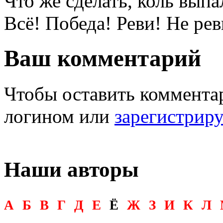
Что же сделать, коль выпа
Всё! Победа! Реви! Не рев
Ваш комментарий
Чтобы оставить комментар
логином или
зарегистрир
Наши авторы
А
Б
В
Г
Д
Е
Ё
Ж
З
И
К
Л