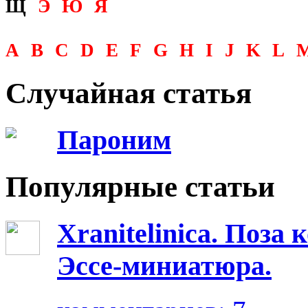
Щ
Э
Ю
Я
A
B
C
D
E
F
G
H
I
J
K
L
Случайная статья
Пароним
Популярные статьи
Xranitelinica. Поз
Эссе-миниатюра.