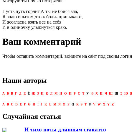
Которую ты ночью потеряешь.
Пусть путь горчит.А ты-не бойся зла,
Я знаю опытом,что к боли- привыкают,
И ясогласна взять все на себя
И в одиночку улыбнуться краю.
Ваш комментарий
Чтобы оставить комментарий, войдите на сайт под своим логи
Наши авторы
А
Б
В
Г
Д
Е
Ё
Ж
З
И
К
Л
М
Н
О
П
Р
С
Т
У
Ф
Х
Ц
Ч
Ш
Щ
Э
Ю
A
B
C
D
E
F
G
H
I
J
K
L
M
N
O
P
Q
R
S
T
U
V
W
X
Y
Z
Случайная статья
И тихо ноты длинным стакатто