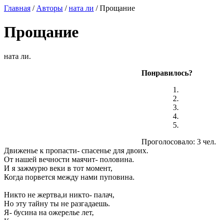
Главная
/
Авторы
/
ната ли
/ Прощание
Прощание
ната ли.
Понравилось?
Проголосовало: 3 чел.
Движенье к пропасти- спасенье для двоих.
От нашей вечности маячит- половина.
И я зажмурю веки в тот момент,
Когда порвется между нами пуповина.
Никто не жертва,и никто- палач,
Но эту тайну ты не разгадаешь.
Я- бусина на ожерелье лет,