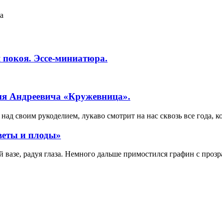
а
 покоя. Эссе-миниатюра.
ия Андреевича «Кружевница».
ад своим рукоделием, лукаво смотрит на нас сквозь все года, к
веты и плоды»
вазе, радуя глаза. Немного дальше примостился графин с прозр