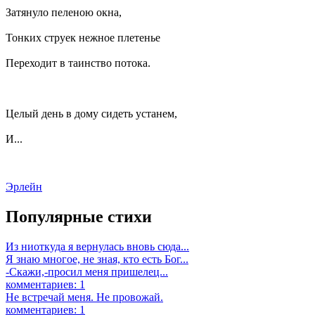
Затянуло пеленою окна,
Тонких струек нежное плетенье
Переходит в таинство потока.
Целый день в дому сидеть устанем,
И...
Эрлейн
Популярные стихи
Из ниоткуда я вернулась вновь сюда...
Я знаю многое, не зная, кто есть Бог...
-Скажи,-просил меня пришелец...
комментариев: 1
Не встречай меня. Не провожай.
комментариев: 1