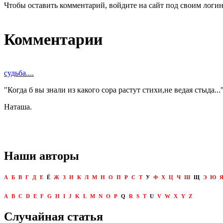
Чтобы оставить комментарий, войдите на сайт под своим логи
Комментарии
судьба....
"Когда б вы знали из какого сора растут стихи,не ведая стыда..
Наташа.
Наши авторы
А
Б
В
Г
Д
Е
Ё
Ж
З
И
К
Л
М
Н
О
П
Р
С
Т
У
Ф
Х
Ц
Ч
Ш
Щ
Э
Ю
A
B
C
D
E
F
G
H
I
J
K
L
M
N
O
P
Q
R
S
T
U
V
W
X
Y
Z
Случайная статья