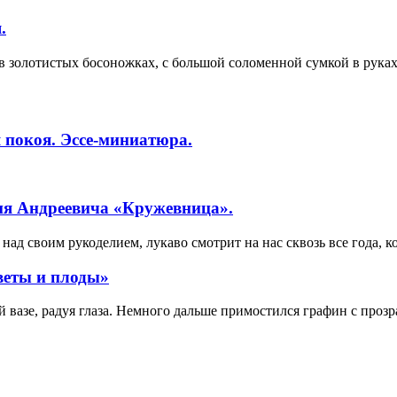
.
в золотистых босоножках, с большой соломенной сумкой в руках
 покоя. Эссе-миниатюра.
ия Андреевича «Кружевница».
ад своим рукоделием, лукаво смотрит на нас сквозь все года, к
веты и плоды»
вазе, радуя глаза. Немного дальше примостился графин с прозр