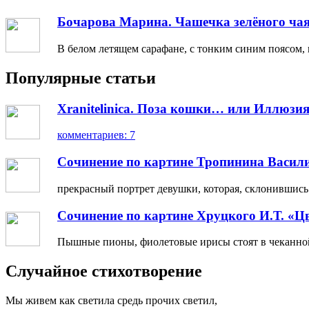
Бочарова Марина. Чашечка зелёного чая
В белом летящем сарафане, с тонким синим поясом, 
Популярные статьи
Xranitelinica. Поза кошки… или Иллюзия
комментариев: 7
Сочинение по картине Тропинина Васил
прекрасный портрет девушки, которая, склонившись н
Сочинение по картине Хруцкого И.Т. «Ц
Пышные пионы, фиолетовые ирисы стоят в чеканной 
Случайное стихотворение
Мы живем как светила средь прочих светил,