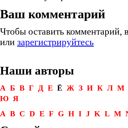
Ваш комментарий
Чтобы оставить комментарий, 
или
зарегистрируйтесь
Наши авторы
А
Б
В
Г
Д
Е
Ё
Ж
З
И
К
Л
М
Ю
Я
A
B
C
D
E
F
G
H
I
J
K
L
M