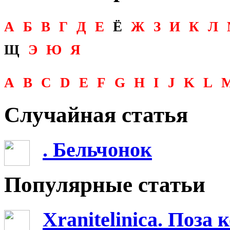
А
Б
В
Г
Д
Е
Ё
Ж
З
И
К
Л
Щ
Э
Ю
Я
A
B
C
D
E
F
G
H
I
J
K
L
Случайная статья
. Бельчонок
Популярные статьи
Xranitelinica. Поз