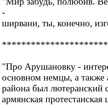
"Мир забудь, полюбив. Ве
-
ширвани, ты, конечно, изг
**********************
"Про Арушановку - интере
основном немцы, а также 
района был лютеранский с
армянская протестанская 