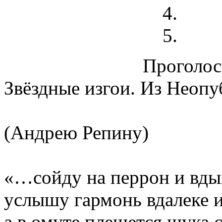
Проголосо
Звёздные изгои. Из Неопу
(Андрею Репину)
«…сойду на перрон и вды
услышу гармонь вдалеке и
а в омуте плещется щука 