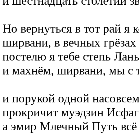
и шестнадцать столетий з
Но вернуться в тот рай я к
ширвани, в вечных грёзах
постелю я тебе степь Лань
и махнём, ширвани, мы с т
и порукой одной насовсем
прокричит муэдзин Исфага
а эмир Млечный Путь всё