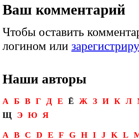
Ваш комментарий
Чтобы оставить комментар
логином или
зарегистрир
Наши авторы
А
Б
В
Г
Д
Е
Ё
Ж
З
И
К
Л
Щ
Э
Ю
Я
A
B
C
D
E
F
G
H
I
J
K
L