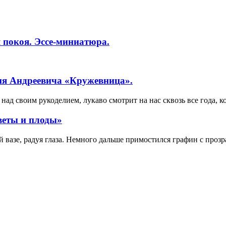
 покоя. Эссе-миниатюра.
ия Андреевича «Кружевница».
ад своим рукоделием, лукаво смотрит на нас сквозь все года, к
веты и плоды»
вазе, радуя глаза. Немного дальше примостился графин с прозр