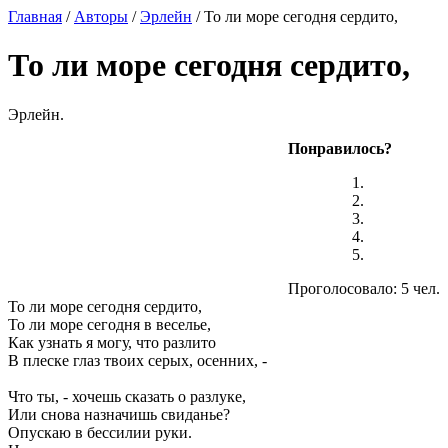
Главная
/
Авторы
/
Эрлейн
/ То ли море сегодня сердито,
То ли море сегодня сердито,
Эрлейн.
Понравилось?
Проголосовало: 5 чел.
То ли море сегодня сердито,
То ли море сегодня в веселье,
Как узнать я могу, что разлито
В плеске глаз твоих серых, осенних, -
Что ты, - хочешь сказать о разлуке,
Или снова назначишь свиданье?
Опускаю в бессилии руки.