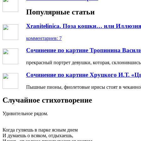
Популярные статьи
Xranitelinica. Поза кошки… или Иллюзия
комментариев: 7
Сочинение по картине Тропинина Васил
прекрасный портрет девушки, которая, склонившись н
Сочинение по картине Хруцкого И.Т. «Ц
Пышные пионы, фиолетовые ирисы стоят в чеканной 
Случайное стихотворение
Удивительное рядом.
Когда гуляешь в парке ясным днем
И думаешь о всяком, отдыхаешь,