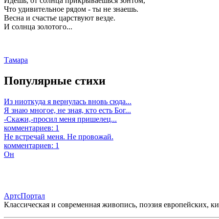
Идешь, от солнца прикрываешься зонтом,
Что удивительное рядом - ты не знаешь.
Весна и счастье царствуют везде.
И солнца золотого...
Тамара
Популярные стихи
Из ниоткуда я вернулась вновь сюда...
Я знаю многое, не зная, кто есть Бог...
-Скажи,-просил меня пришелец...
комментариев: 1
Не встречай меня. Не провожай.
комментариев: 1
Он
АртсПортал
Классическая и современная живопись, поэзия европейских, к