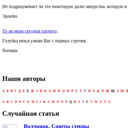
Не подразумевает ли это некоторую долю занудства, которую я 
Эрлейн.
То ли море сегодня сердито,
Голубка моя,я узнаю Вас с первых строчек.
Наташа.
Наши авторы
А
Б
В
Г
Д
Е
Ё
Ж
З
И
К
Л
М
Н
О
П
Р
С
Т
У
Ф
Х
Ц
Ч
Ш
Щ
Э
Ю
A
B
C
D
E
F
G
H
I
J
K
L
M
N
O
P
Q
R
S
T
U
V
W
X
Y
Z
Случайная статья
Волчонок. Советы стервы