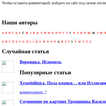
Чтобы оставить комментарий, войдите на сайт под своим логи
Наши авторы
А
Б
В
Г
Д
Е
Ё
Ж
З
И
К
Л
М
Н
О
П
Р
С
Т
У
Ф
Х
Ц
Ч
Ш
Щ
Э
Ю
A
B
C
D
E
F
G
H
I
J
K
L
M
N
O
P
Q
R
S
T
U
V
W
X
Y
Z
Случайная статья
Вероника. Исповедь
Популярные статьи
Xranitelinica. Поза кошки… или Иллюзия
комментариев: 7
Сочинение по картине Тропинина Васил