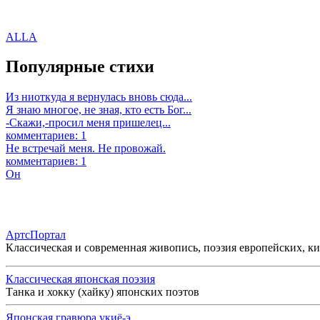
ALLA
Популярные стихи
Из ниоткуда я вернулась вновь сюда...
Я знаю многое, не зная, кто есть Бог...
-Скажи,-просил меня пришелец...
комментариев: 1
Не встречай меня. Не провожай.
комментариев: 1
Он
АртсПортал
Классическая и современная живопись, поэзия европейских, к
Классическая японская поэзия
Танка и хокку (хайку) японских поэтов
Японская гравюра укиё-э