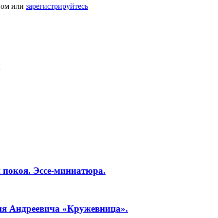
ном или
зарегистрируйтесь
Я
 покоя. Эссе-миниатюра.
ия Андреевича «Кружевница».