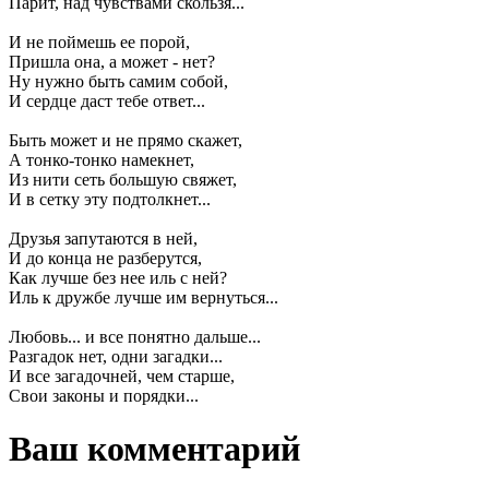
Парит, над чувствами скользя...
И не поймешь ее порой,
Пришла она, а может - нет?
Ну нужно быть самим собой,
И сердце даст тебе ответ...
Быть может и не прямо скажет,
А тонко-тонко намекнет,
Из нити сеть большую свяжет,
И в сетку эту подтолкнет...
Друзья запутаются в ней,
И до конца не разберутся,
Как лучше без нее иль с ней?
Иль к дружбе лучше им вернуться...
Любовь... и все понятно дальше...
Разгадок нет, одни загадки...
И все загадочней, чем старше,
Свои законы и порядки...
Ваш комментарий