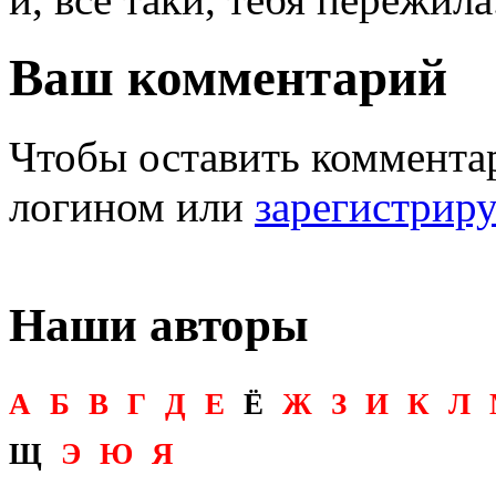
Ваш комментарий
Чтобы оставить комментар
логином или
зарегистрир
Наши авторы
А
Б
В
Г
Д
Е
Ё
Ж
З
И
К
Л
Щ
Э
Ю
Я