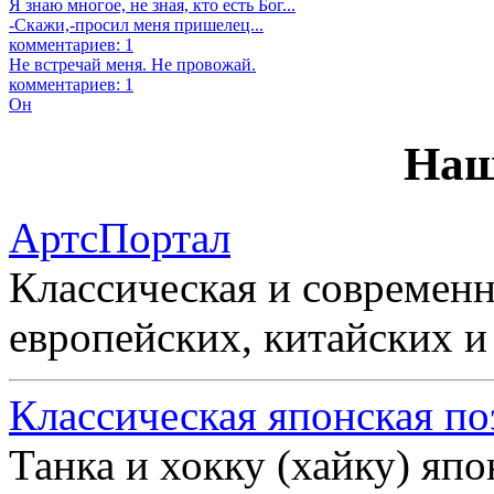
Я знаю многое, не зная, кто есть Бог...
-Скажи,-просил меня пришелец...
комментариев: 1
Не встречай меня. Не провожай.
комментариев: 1
Он
Наш
АртсПортал
Классическая и современн
европейских, китайских и
Классическая японская по
Танка и хокку (хайку) яп