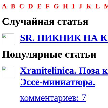
A
B
C
D
E
F
G
H
I
J
K
L
Случайная статья
SR. ПИКНИК НА
Популярные статьи
Xranitelinica. Поз
Эссе-миниатюра.
комментариев: 7