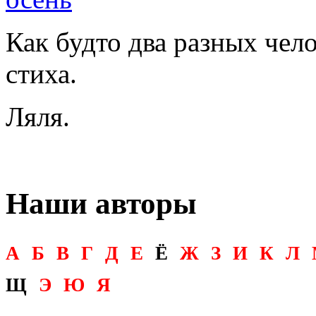
Как будто два разных чел
стиха.
Ляля.
Наши авторы
А
Б
В
Г
Д
Е
Ё
Ж
З
И
К
Л
Щ
Э
Ю
Я