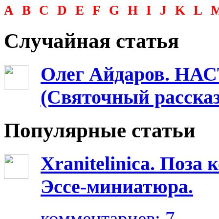
A
B
C
D
E
F
G
H
I
J
K
L
Случайная статья
Олег Айдаров. Н
(Святочный рассказ
Популярные статьи
Xranitelinica. Поз
Эссе-миниатюра.
комментариев: 7