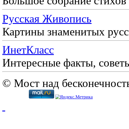
Большое собрание стихов
Русская Живопись
Картины знаменитых рус
ИнетКласс
Интересные факты, совет
© Мост над бесконечност