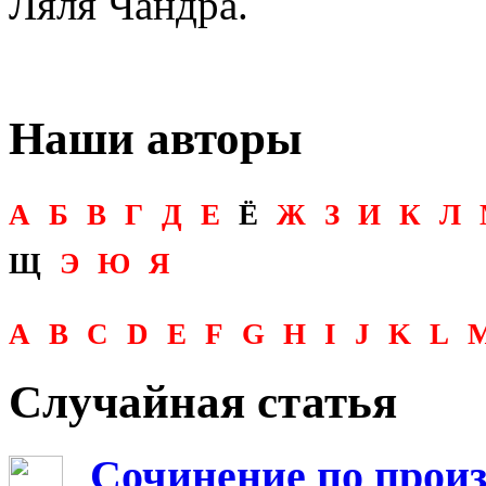
Ляля Чандра.
Наши авторы
А
Б
В
Г
Д
Е
Ё
Ж
З
И
К
Л
Щ
Э
Ю
Я
A
B
C
D
E
F
G
H
I
J
K
L
Случайная статья
Сочинение по прои