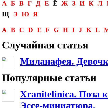
А
Б
В
Г
Д
Е
Ё
Ж
З
И
К
Л
Щ
Э
Ю
Я
A
B
C
D
E
F
G
H
I
J
K
L
Случайная статья
Миланафея. Девочк
Популярные статьи
Xranitelinica. Поз
Эссе-миниатюра.