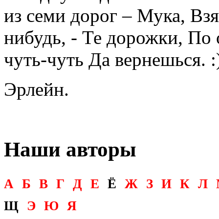
из семи дорог – Мука, Взя
нибудь, - Те дорожки, По 
чуть-чуть Да вернешься. :
Эрлейн.
Наши авторы
А
Б
В
Г
Д
Е
Ё
Ж
З
И
К
Л
Щ
Э
Ю
Я