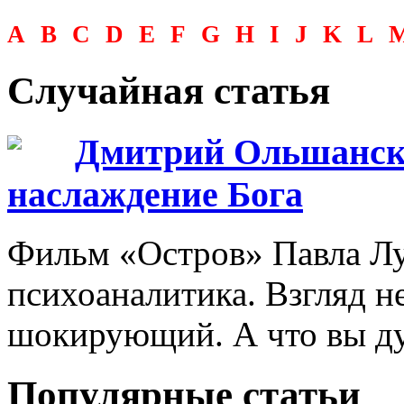
A
B
C
D
E
F
G
H
I
J
K
L
Случайная статья
Дмитрий Ольшански
наслаждение Бога
Фильм «Остров» Павла Лу
психоаналитика. Взгляд 
шокирующий. А что вы ду
Популярные статьи