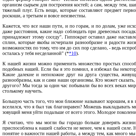
организм сырьем для построения костей; а сам, между тем, ша
тяжелый плуг. Есть вещи, которые составляют предмет перв
роскоши, а третьим и вовсе неизвестны.
Кажется, что все наши пути, и по горам, и по долам, уже и
даже расстояния, какие надо соблюдать при древесных посадк
принадлежит этому соседу". Гиппократ оставил даже наставле
сплин, которые якобы исчерпали разнообразие и радости жиз
возможностях по тому, что им до сих пор сделано, - ведь испро
осталась у тебя несделанной" (*
*10
).
К нашей жизни можно применить множество простых способов
подобных нашей. Если бы я это помнил, я избежал бы некото
Какие далекие и непохожие друг на друга существа, живущ
разнообразны, как и сами наши организмы. Кто может сказать,
другого? Мы тогда за один час побывали бы во всех веках мир
столькому научить.
Большую часть того, что мои ближние называют хорошим, я в г
вселился, что я был так благонравен? Можешь выкладывать мне
зовущий меня уйти подальше от всего этого. Молодое поколение
Я считаю, что мы могли бы гораздо больше доверять жизни
приспособлена к нашей слабости не менее, чем к нашей силе.
понятие о важности нашей работы, а между тем, как много м