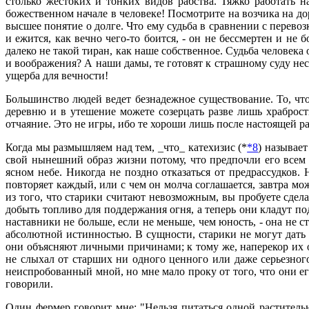
столько жестоких и тонких видов рабства. Тяжко работать н
божественном начале в человеке! Посмотрите на возчика на до
высшее понятие о долге. Что ему судьба в сравнении с перево
и ежится, как вечно чего-то боится, - он не бессмертен и не
далеко не такой тиран, как наше собственное. Судьба человека 
и воображения? А наши дамы, те готовят к страшному суду не
ущерба для вечности!
Большинство людей ведет безнадежное существование. То, что
деревню и в утешение можете созерцать разве лишь храброст
отчаяние. Это не игры, ибо те хороши лишь после настоящей 
Когда мы размышляем над тем, _что_ катехизис (*
*8
) называе
свой нынешний образ жизни потому, что предпочли его всем 
ясном небе. Никогда не поздно отказаться от предрассудков. 
повторяет каждый, или с чем он молча соглашается, завтра 
из того, что старики считают невозможным, вы пробуете сдела
добыть топливо для поддержания огня, а теперь они кладут под
наставники не больше, если не меньше, чем юность, - она не 
абсолютной истинностью. В сущности, старики не могут дать
они объясняют личными причинами; к тому же, наперекор их о
не слыхал от старших ни одного ценного или даже серьезного
неиспробованный мной, но мне мало проку от того, что они ег
говорили.
Один фермер говорит мне: "Нельзя питаться одной растительно