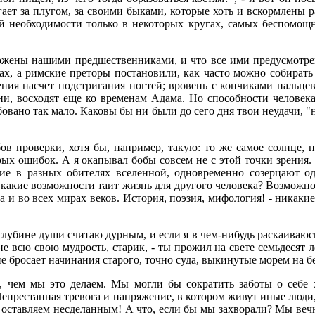
гает за плугом, за своими быками, которые хоть и вскормлены ра
ой необходимости только в некоторых кругах, самых беспомо
схожены нашими предшественниками, и что все ими предусмотре
ах, а римские преторы постановили, как часто можно собирать ж
ния насчет подстригания ногтей; вровень с кончиками пальцев 
ни, восходят еще ко временам Адама. Но способности человек
бовано так мало. Каковы бы ни были до сего дня твои неудачи, "н
 проверки, хотя бы, например, такую: то же самое солнце, п
рых ошибок. А я окапывал бобы совсем не с этой точки зрения
ие в разных обителях вселенной, одновременно созерцают од
 какие возможности таит жизнь для другого человека? Возможно 
а и во всех мирах веков. История, поэзия, мифология! - никак
лубине души считаю дурным, и если я в чем-нибудь раскаиваюсь
 всю свою мудрость, старик, - ты прожил на свете семьдесят л
 бросает начинания старого, точно суда, выкинутые морем на бе
, чем мы это делаем. Мы могли бы сократить заботы о себе х
 Непрестанная тревога и напряжение, в котором живут иные люди
ы оставляем несделанным! А что, если бы мы захворали? Мы веч