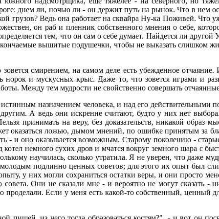
а южного надсмотрщика, еще тяжелее - на северного, но тяже
роге: днем ли, ночью ли - он держит путь на рынок. Что в нем о
зкой грузов? Ведь она работает на сквайра Ну-ка Поживей. Что у
 божествен, он раб и пленник собственного мнения о себе, кот
определяется тем, что он сам о себе думает. Найдется ли другой 
скончаемые вышитые подушечки, чтобы не выказать слишком жив
 зовется смирением, на самом деле есть убежденное отчаяние. 
ь норок и мускусных крыс. Даже то, что зовется играми и разв
работы. Между тем мудрости не свойственно совершать отчаянны
т истинным назначением человека, и над его действительными п
другим. А ведь они искренне считают, будто у них нет выбора
Нельзя принимать на веру, без доказательств, никакой образ м
может оказаться ложью, дымом мнений, по ошибке принятым за б
ть - и оно оказывается возможным. Старому поколению - старые 
 котел немного сухих дров и мчатся вокруг земного шара с быст
столькому научилась, сколько утратила. Я не уверен, что даже м
 молодым подлинно ценных советов; для этого их опыт был сли
пыту, у них могли сохраниться остатки веры, и они просто мен
 совета. Они не сказали мне - и вероятно не могут сказать - н
о проделали. Если у меня есть какой-то собственный, ценный дл
й пищей, из чего тогда образоваться костям?", - и вот он пос