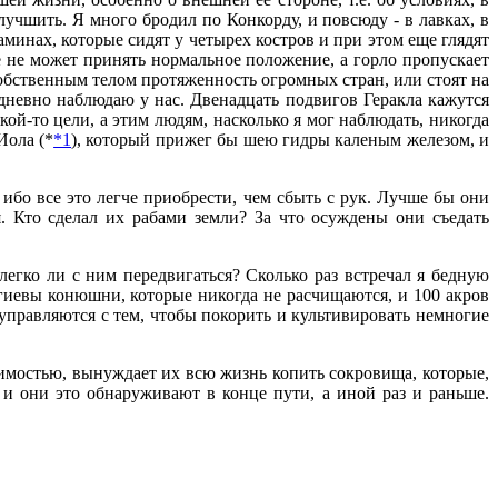
лучшить. Я много бродил по Конкорду, и повсюду - в лавках, в
аминах, которые сидят у четырех костров и при этом еще глядят
же не может принять нормальное положение, а горло пропускает
обственным телом протяженность огромных стран, или стоят на
едневно наблюдаю у нас. Двенадцать подвигов Геракла кажутся
ой-то цели, а этим людям, насколько я мог наблюдать, никогда
Иола (*
*1
), который прижег бы шею гидры каленым железом, и
ибо все это легче приобрести, чем сбыть с рук. Лучше бы они
. Кто сделал их рабами земли? За что осуждены они съедать
егко ли с ним передвигаться? Сколько раз встречал я бедную
вгиевы конюшни, которые никогда не расчищаются, и 100 акров
 управляются с тем, чтобы покорить и культивировать немногие
имостью, вынуждает их всю жизнь копить сокровища, которые,
, и они это обнаруживают в конце пути, а иной раз и раньше.