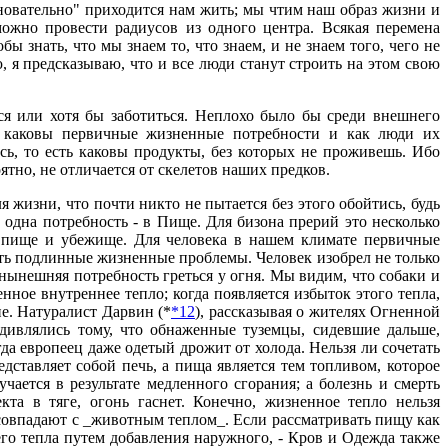
сновательно" приходится нам жить; мы чтим наш образ жизни и
можно провести радиусов из одного центра. Всякая перемена
 знать, что мы знаем то, что знаем, и не знаем того, чего не
, я предсказываю, что и все люди станут строить на этом свою
ься или хотя бы заботиться. Неплохо было бы среди внешнего
, каковы первичные жизненные потребности и как люди их
сь, то есть каковы продукты, без которых не проживешь. Ибо
ятно, не отличается от скелетов наших предков.
жизни, что почти никто не пытается без этого обойтись, будь
одна потребность - в Пище. Для бизона прерий это несколько
 пище и убежище. Для человека в нашем климате первичные
ть подлинные жизненные проблемы. Человек изобрел не только
 нынешняя потребность греться у огня. Мы видим, что собаки и
ое внутреннее тепло; когда появляется избыток этого тепла,
е. Натуралист Дарвин (*
*12
), рассказывая о жителях Огненной
удивлялись тому, что обнаженные туземцы, сидевшие дальше,
да европеец даже одетый дрожит от холода. Нельзя ли сочетать
редставляет собой печь, а пища является тем топливом, которое
ается в результате медленного сгорания; а болезнь и смерть
екта в тяге, огонь гаснет. Конечно, жизненное тепло нельзя
и совпадают с _животным теплом_. Если рассматривать пищу как
го тепла путем добавления наружного, - Кров и Одежда также