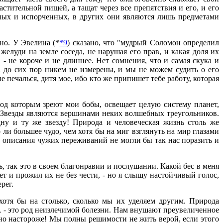
стительной пищей, а тащат через все препятствия и его, и его
щных и испорченных, в других они являются лишь предметами
но. У Эвелина (*
*9
) сказано, что "мудрый Соломон определил
елуди на земле соседа, не нарушая его прав, и какая доля их
- не короче и не длиннее. Нет сомнения, что и самая скука и
а до сих пор никем не измерены, и мы не можем судить о его
е печалься, дитя мое, ибо кто же припишет тебе работу, которая
од которым зреют мои бобы, освещает целую систему планет,
. Звезды являются вершинами неких волшебных треугольников.
ну и ту же звезду! Природа и человеческая жизнь столь же
ли большее чудо, чем хотя бы на миг взглянуть на мир глазами
ие описания чужих переживаний не могли бы так нас поразить и
, так это в своем благонравии и послушании. Какой бес в меня
ет и прожил их не без чести, - но я слышу настойчивый голос,
рег.
отя бы на столько, сколько мы их уделяем другим. Природа
, - это род неизлечимой болезни. Нам внушают преувеличенное
но настороже! Мы полны решимости не жить верой, если этого