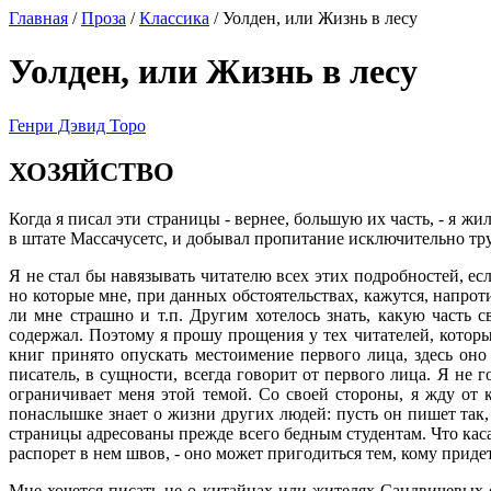
Главная
/
Проза
/
Классика
/ Уолден, или Жизнь в лесу
Уолден, или Жизнь в лесу
Генри Дэвид Торо
ХОЗЯЙСТВО
Когда я писал эти страницы - вернее, большую их часть, - я ж
в штате Массачусетс, и добывал пропитание исключительно тру
Я не стал бы навязывать читателю всех этих подробностей, е
но которые мне, при данных обстоятельствах, кажутся, напро
ли мне страшно и т.п. Другим хотелось знать, какую часть 
содержал. Поэтому я прошу прощения у тех читателей, которы
книг принято опускать местоимение первого лица, здесь оно
писатель, в сущности, всегда говорит от первого лица. Я не 
ограничивает меня этой темой. Со своей стороны, я жду от 
понаслышке знает о жизни других людей: пусть он пишет так,
страницы адресованы прежде всего бедным студентам. Что касае
распорет в нем швов, - оно может пригодиться тем, кому придет
Мне хочется писать не о китайцах или жителях Сандвичевых о