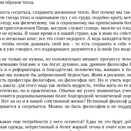
м образом тепла.
ость согреться, сохранить жизненное тепло. Вот почему мы так 
ем гнезда птиц и ощипываем пух с их груди, подобно кроту, кот
; холоду, как физическому, так и социальному, мы приписываем б
ля приготовления Пищи, костром служит солнце, многие из пло
 не нужны. В наше время и в нашей стране, как я знаю по собс
га и несколько книг; все это стоит недорого. А ведь находятся б
 чтобы потом доживать свой век - то есть сохранять в себе 
 я уже говорил, его поджаривают, разумеется a la mode [по моде 
 не только не нужны, но положительно мешают прогрессу челов
 земными благами и так богат духовно, как древние философы
ть и о реформаторах и благодетелях человечества, живших в б
рые мы назвали бы добровольной бедностью. Живя в роскоши, нич
с есть профессора философии, но философов нет. Но и учить хор
 школу; для этого надо так любить мудрость, чтобы жить по ее 
етически, но и практически. Обычно же успех знаменитых учен
становятся родоначальниками более благородной человеческой 
 Нет ли их и в нашей собственной жизни? Истинный философ да
, одевается и согревается. Можно ли быть философом и не подд
какие еще потребности у него остаются? Едва ли это будет доб
вая одежда, непрестанный и более жаркий огонь в очаге или н