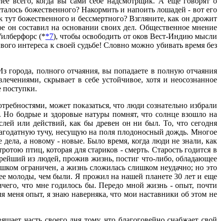
лее всего, когда вы сами себе надсмотрщик. А еще говорят о
сталось божественного? Накормить и напоить лошадей - вот его
ж тут божественного и бессмертного? Взгляните, как он дрожит
орое он составил на основании своих дел. Общественное мнение
Уилберфорс (*
*7
), чтобы освободить от оков Вест-Индию мысли
ого интереса к своей судьбе! Словно можно убивать время без
Из города, полного отчаяния, вы попадаете в полную отчаяния
лечениями, скрывает в себе устойчивое, хотя и неосознанное
е поступки.
отребностями, может показаться, что люди сознательно избрали
. Но бодрые и здоровые натуры помнят, что солнце взошло на
ыслей или действий, как бы древен он ни был. То, что сегодня
лагодатную тучу, несущую на поля плодоносный дождь. Многое
дела, а новому - новые. Было время, когда люди не знали, как
ротою птиц, которая для стариков - смерть. Старость годится в
удрейший из людей, прожив жизнь, постиг что-либо, обладающее
шком ограничен, а жизнь сложилась слишком неудачно; но это
ее молоды, чем были. Я прожил на нашей планете 30 лет и еще
ичего, что мне годилось бы. Передо мной жизнь - опыт, почти
я меня опыт, я знаю наверняка, что мои наставники об этом не
вящает часть своего дня тому, что благоговейно снабжает свой