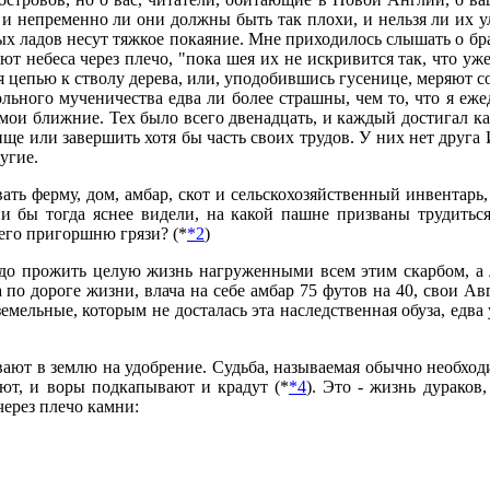
 и непременно ли они должны быть так плохи, и нельзя ли их у
ных ладов несут тяжкое покаяние. Мне приходилось слышать о бр
ют небеса через плечо, "пока шея их не искривится так, что у
цепью к стволу дерева, или, уподобившись гусенице, меряют с
ольного мученичества едва ли более страшны, чем то, что я еж
 мои ближние. Тех было всего двенадцать, и каждый достигал как
ище или завершить хотя бы часть своих трудов. У них нет друга 
угие.
ть ферму, дом, амбар, скот и сельскохозяйственный инвентарь, 
 бы тогда яснее видели, на какой пашне призваны трудиться
сего пригоршню грязи? (*
*2
)
адо прожить целую жизнь нагруженными всем этим скарбом, а л
по дороге жизни, влача на себе амбар 75 футов на 40, свои А
земельные, которым не досталась эта наследственная обуза, едва
ают в землю на удобрение. Судьба, называемая обычно необход
яют, и воры подкапывают и крадут (*
*4
). Это - жизнь дураков
через плечо камни: