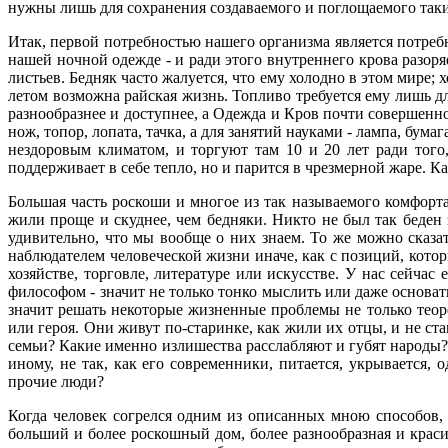
нужны лишь для сохранения создаваемого и поглощаемого таки
Итак, первой потребностью нашего организма является потребн
нашей ночной одежде - и ради этого внутреннего крова разоря
листьев. Бедняк часто жалуется, что ему холодно в этом мире
летом возможна райская жизнь. Топливо требуется ему лишь д
разнообразнее и доступнее, а Одежда и Кров почти совершенно
нож, топор, лопата, тачка, а для занятий науками - лампа, бума
нездоровым климатом, и торгуют там 10 и 20 лет ради того,
поддерживает в себе тепло, но и парится в чрезмерной жаре. Как
Большая часть роскоши и многое из так называемого комфорта
жили проще и скуднее, чем бедняки. Никто не был так беден
удивительно, что мы вообще о них знаем. То же можно сказа
наблюдателем человеческой жизни иначе, как с позиций, кото
хозяйстве, торговле, литературе или искусстве. У нас сейча
философом - значит не только тонко мыслить или даже основать
значит решать некоторые жизненные проблемы не только теор
или героя. Они живут по-старинке, как жили их отцы, и не 
семьи? Какие именно излишества расслабляют и губят народы?
иному, не так, как его современники, питается, укрывается
прочие люди?
Когда человек согрелся одним из описанных мною способов, 
больший и более роскошный дом, более разнообразная и краси