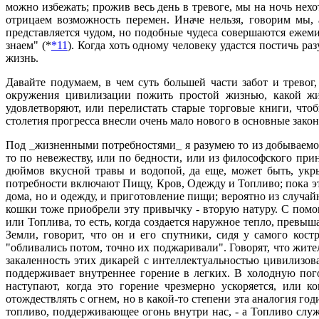
можно избежать; прожив весь день в тревоге, мы на ночь нех
отрицаем возможность перемен. Иначе нельзя, говорим мы, 
представляется чудом, но подобные чудеса совершаются ежемин
знаем" (*
*11
). Когда хоть одному человеку удастся постичь ра
жизнь.
Давайте подумаем, в чем суть большей части забот и тревог
окружения цивилизации пожить простой жизнью, какой жи
удовлетворяют, или перелистать старые торговые книги, что
столетия прогресса внесли очень мало нового в основные закон
Под _жизненными потребностями_ я разумею то из добываемого
то по невежеству, или по бедности, или из философского пр
дюймов вкусной травы и водопой, да еще, может быть, укр
потребности включают Пищу, Кров, Одежду и Топливо; пока э
дома, но и одежду, и приготовление пищи; вероятно из случай
кошки тоже приобрели эту привычку - вторую натуру. С помо
или Топлива, то есть, когда создается наружное тепло, прев
Земли, говорит, что он и его спутники, сидя у самого кос
"обливались потом, точно их поджаривали". Говорят, что жит
закаленность этих дикарей с интеллектуальностью цивилизов
поддерживает внутреннее горение в легких. В холодную пого
наступают, когда это горение чрезмерно ускоряется, или ко
отождествлять с огнем, но в какой-то степени эта аналогия г
топливо, поддерживающее огонь внутри нас, - а Топливо слу