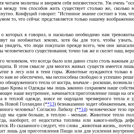
отя читаем молитвы и вверяем себя неизвестности. Уж очень "о
а между тем способов жить существует столько же, сколько 
утно. Конфуций говорит: "Истинное знание состоит в том, чтобы
зумом то, что сейчас представляется только нашему воображению
, о которых я говорил, и насколько необходимо нам тревожит
вут на необжитых землях, хотя бы для того, чтобы узнать
бы увидеть, что люди покупали прежде всего, чем они запасали
ы человеческого существования; точно так же и скелет наш, веро
 человеком, что всегда было или давно стало столь важным для 
инципа. В этом смысле для многих живых существ имеется лишь 
ытие в лесу или в тени горы. Животные нуждаются только в
то нам не обеспечено, мы неспособны свободно и успешно реша
но обнаруженного тепла от костра, вначале - роскоши, возникла
щью Крова и Одежды мы лишь законно сохраняем наше собственн
ышающее наше внутреннее, начинается приготовление пищи на огн
тра в теплой одежде, вовсе не ощущали чрезмерного тепла и 
ель Новой Голландии (*
*13
) безнаказанно ходит обнаженным, ког
анного человека? Согласно Либиху (*
*14
) человеческое тело п
ду мы едим больше, в теплую - меньше. Животное тепло получ
гда, наоборот, от недостатка топлива или какого-нибудь деф
одится. Из сказанного следует, что слова _животная жизнь_ почт
жит лишь для приготовления Пищи или для усиления внутренне