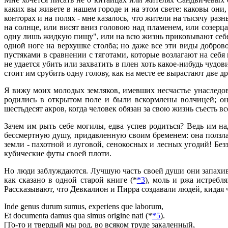
каких вы живете в нашем городе и на этом свете: каковы они,
конторах и на полях - мне казалось, что жители на тысячу раз
на солнце, или висят вниз головою над пламенем, или созерца
одну лишь жидкую пищу", или на всю жизнь приковывают себя 
одной ноге на верхушке столба; но даже все эти виды добров
пустяками в сравнении с тяготами, которые возлагают на себя
не удается убить или захватить в плен хоть какое-нибудь чудов
стоит им срубить одну голову, как на месте ее вырастают две др
Я вижу моих молодых земляков, имевших несчастье унаследова
родились в открытом поле и были вскормлены волчицей; они
шестьдесят акров, когда человек обязан за свою жизнь съесть в
Зачем им рыть себе могилы, едва успев родиться? Ведь им н
бессмертную душу, придавленную своим бременем: она ползла 
земли - пахотной и луговой, сенокосных и лесных угодий! Без
кубические футы своей плоти.
Но люди заблуждаются. Лучшую часть своей души они запахив
как сказано в одной старой книге (*
*3
), моль и ржа истребл
Рассказывают, что Девкалион и Пирра создавали людей, кидая 
Inde genus durum sumus, experiens que laborum,
Et documenta damus qua simus origine nati (*
*5
).
[То-то и твердый мы род, во всяком труде закаленный,