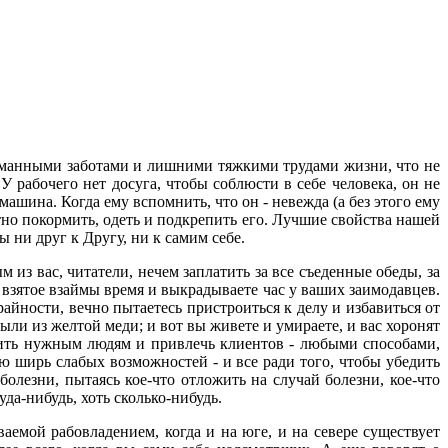
уманными заботами и лишними тяжкими трудами жизни, что не
 рабочего нет досуга, чтобы соблюсти в себе человека, он не
машина. Когда ему вспомнить, что он - невежда (а без этого ему
тно покормить, одеть и подкрепить его. Лучшие свойства нашей
ни друг к Другу, ни к самим себе.
м из вас, читатели, нечем заплатить за все съеденные обеды, за
 взятое взаймы время и выкрадываете час у ваших заимодавцев.
айности, вечно пытаетесь пристроиться к делу и избавиться от
ыли из желтой меди; и вот вы живете и умираете, и вас хоронят
годить нужным людям и привлечь клиентов - любыми способами,
сю ширь слабых возможностей - и все ради того, чтобы убедить
олезни, пытаясь кое-что отложить на случай болезни, кое-что
да-нибудь, хоть сколько-нибудь.
емой рабовладением, когда и на юге, и на севере существует