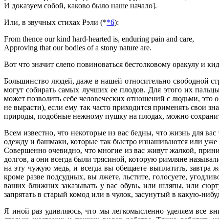
И доказуем собой, каково было наше начало].
Или, в звучных стихах Рэли (*
*6
):
From thence our kind hard-hearted is, enduring pain and care,
Approving that our bodies of a stony nature are.
Вот что значит слепо повиноваться бестолковому оракулу и кида
Большинство людей, даже в нашей относительно свободной с
могут собирать самых лучших ее плодов. Для этого их пальцы
может позволить себе человеческих отношений с людьми, это обе
не вырасти), если ему так часто приходится применять свои з
природы, подобные нежному пушку на плодах, можно сохранит
Всем известно, что некоторые из вас бедны, что жизнь для вас 
одежду и башмаки, которые так быстро изнашиваются или уже с
Совершенно очевидно, что многие из вас живут жалкой, приниж
долгов, а они всегда были трясиной, которую римляне называли
на эту чужую медь, и всегда вы обещаете выплатить, завтра 
кроме разве подсудных, вы лжете, льстите, голосуете, угодли
ваших ближних заказывать у вас обувь, или шляпы, или сюрту
запрятать в старый комод или в чулок, засунутый в какую-нибуд
Я иной раз удивляюсь, что мы легкомысленно уделяем все вн