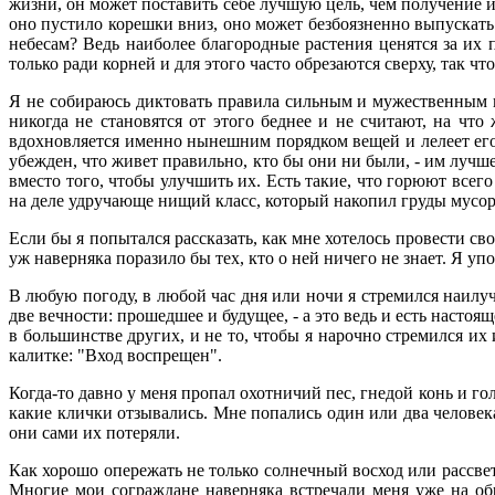
жизни, он может поставить себе лучшую цель, чем получение и
оно пустило корешки вниз, оно может безбоязненно выпускать с
небесам? Ведь наиболее благородные растения ценятся за их 
только ради корней и для этого часто обрезаются сверху, так чт
Я не собираюсь диктовать правила сильным и мужественным нат
никогда не становятся от этого беднее и не считают, на что 
вдохновляется именно нынешним порядком вещей и лелеет его 
убежден, что живет правильно, кто бы они ни были, - им лучш
вместо того, чтобы улучшить их. Есть такие, что горюют всего
на деле удручающе нищий класс, который накопил груды мусора, 
Если бы я попытался рассказать, как мне хотелось провести св
уж наверняка поразило бы тех, кто о ней ничего не знает. Я уп
В любую погоду, в любой час дня или ночи я стремился наилуч
две вечности: прошедшее и будущее, - а это ведь и есть насто
в большинстве других, и не то, чтобы я нарочно стремился их 
калитке: "Вход воспрещен".
Когда-то давно у меня пропал охотничий пес, гнедой конь и гол
какие клички отзывались. Мне попались один или два человека,
они сами их потеряли.
Как хорошо опережать не только солнечный восход или рассвет,
Многие мои сограждане наверняка встречали меня уже на обр