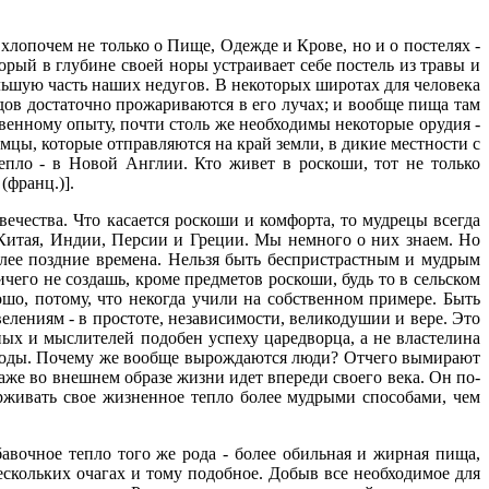
хлопочем не только о Пище, Одежде и Крове, но и о постелях -
орый в глубине своей норы устраивает себе постель из травы и
ольшую часть наших недугов. В некоторых широтах для человека
дов достаточно прожариваются в его лучах; и вообще пища там
твенному опыту, почти столь же необходимы некоторые орудия -
езумцы, которые отправляются на край земли, в дикие местности с
тепло - в Новой Англии. Кто живет в роскоши, тот не только
(франц.)].
ечества. Что касается роскоши и комфорта, то мудрецы всегда
 Китая, Индии, Персии и Греции. Мы немного о них знаем. Но
олее поздние времена. Нельзя быть беспристрастным и мудрым
его не создашь, кроме предметов роскоши, будь то в сельском
ошо, потому, что некогда учили на собственном примере. Быть
велениям - в простоте, независимости, великодушии и вере. Это
ых и мыслителей подобен успеху царедворца, а не властелина
породы. Почему же вообще вырождаются люди? Отчего вымирают
же во внешнем образе жизни идет впереди своего века. Он по-
ерживать свое жизненное тепло более мудрыми способами, чем
авочное тепло того же рода - более обильная и жирная пища,
ескольких очагах и тому подобное. Добыв все необходимое для