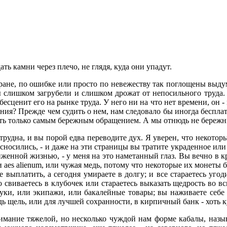
ть камни через плечо, не глядя, куда они упадут.
тране, по ошибке или просто по невежеству так поглощены выд
 слишком загрубели и слишком дрожат от непосильного труда. У
сценит его на рынке труда. У него ни на что нет времени, он - 
нания? Прежде чем судить о нем, нам следовало бы иногда беспла
ь только самым бережным обращением. А мы отнюдь не бережны 
трудна, и вы порой едва переводите дух. Я уверен, что некоторы
носились, - и даже на эти страницы вы тратите украденное или
енной жизнью, - у меня на это наметанный глаз. Вы вечно в кр
 aes alienum, или чужая медь, потому что некоторые их монеты б
же выплатить, а сегодня умираете в долгу; и все стараетесь у
во свиваетесь в клубочек или стараетесь выказать щедрость во в
ки, или экипажи, или бакалейные товары; вы наживаете себе б
ь щель, или для лучшей сохранности, в кирпичный банк - хоть ку
имание тяжелой, но несколько чуждой нам форме кабалы, называ