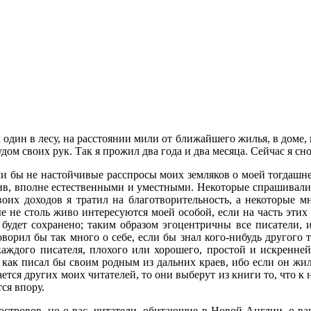
ил один в лесу, на расстоянии мили от ближайшего жилья, в доме,
дом своих рук. Так я прожил два года и два месяца. Сейчас я 
сли бы не настойчивые расспросы моих земляков о моей тогдашн
тив, вполне естественными и уместными. Некоторые спрашивали м
своих доходов я тратил на благотворительность, а некоторые м
е не столь живо интересуются моей особой, если на часть этих
 будет сохранено; таким образом эгоцентричны все писатели, 
говорил бы так много о себе, если бы знал кого-нибудь другого 
каждого писателя, плохого или хорошего, простой и искренней 
 как писал бы своим родным из дальних краев, ибо если он жил 
тся других моих читателей, то они выберут из книги то, что к н
ся впору.
стровов, но о вас, читатели, обитающие в Новой Англии, о ваше