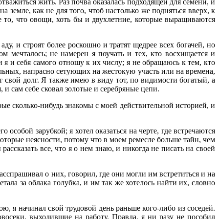
тважиться жить. Раз почва оказалась подходящей для семени, и
 земле, как не для того, чтоб настолько же подняться вверх, к
е то, что овощи, хоть бы и двухлетние, которые выращиваются
ду, и строят более роскошно и тратят щедрее всех богачей, но
том мечталось; не намерен я поучать и тех, кто восхищается и
 и себя самого отношу к их числу; я не обращаюсь к тем, кто
ольных, напрасно сетующих на жестокую участь или на времена,
т свой долг. Я также имею в виду тот, по видимости богатый, а
, и сам себе сковал золотые и серебряные цепи.
орые сколько-нибудь знакомы с моей действительной историей, и
особой зарубкой; я хотел оказаться на черте, где встречаются
которые неясности, потому что в моем ремесле больше тайн, чем
ассказать все, что я о нем знаю, и никогда не писать на своей
расспрашивал о них, говорил, где они могли им встретиться и на
тала за облака голубка, и им так же хотелось найти их, словно
ою, я начинал свой трудовой день раньше кого-либо из соседей.
восеки, выходившие на работу. Правда, я ни разу не пособил