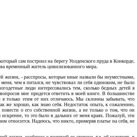
 который сам построил на берегу Уолденского пруда в Конкорде,
снова временный житель цивилизованного мира.
ей жизни, - расспросы, которые иные назвали бы неуместными,
еня, чем я питался, не чувствовал ли себя одиноким, не было
ногодетные люди интересовались тем, сколько бедных детей я
 вопросов мне придется ответить в моей книге. В большинстве
и я только этим от них отличаюсь. Мы склонны забывать, что
так же хорошо, как знаю себя. Недостаток опыта, к сожалению,
повести о его собственной жизни, а не только о том, что он
искренне, то это было в дальних от меня краях. Пожалуй, эти
им относится. Надеюсь, что никто, примеряя платье на себя, не
й жизни, особенно о внешней ее стороне, т.е. об условиях, в