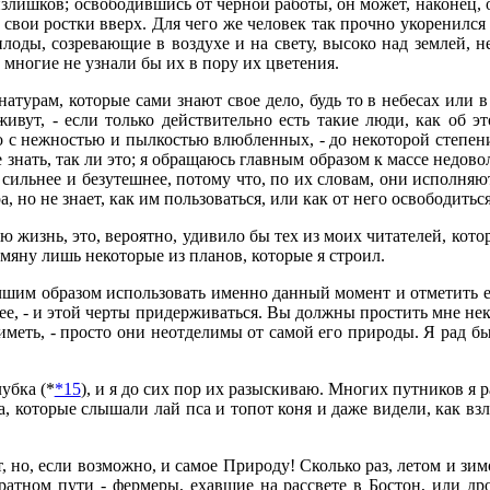
злишков; освободившись от черной работы, он может, наконец, о
вои ростки вверх. Для чего же человек так прочно укоренился на
плоды, созревающие в воздухе и на свету, высоко над землей, н
о многие не узнали бы их в пору их цветения.
урам, которые сами знают свое дело, будь то в небесах или в а
живут, - если только действительно есть такие люди, как об э
с нежностью и пылкостью влюбленных, - до некоторой степени я
е знать, так ли это; я обращаюсь главным образом к массе недов
 сильнее и безутешнее, потому что, по их словам, они исполняю
но не знает, как им пользоваться, или как от него освободиться
ою жизнь, это, вероятно, удивило бы тех из моих читателей, кот
омяну лишь некоторые из планов, которые я строил.
шим образом использовать именно данный момент и отметить его 
ящее, - и этой черты придерживаться. Вы должны простить мне не
иметь, - просто они неотделимы от самой его природы. Я рад бы р
убка (*
*15
), и я до сих пор их разыскиваю. Многих путников я 
 которые слышали лай пса и топот коня и даже видели, как взле
 но, если возможно, и самое Природу! Сколько раз, летом и зим
атном пути - фермеры, ехавшие на рассвете в Бостон, или дро