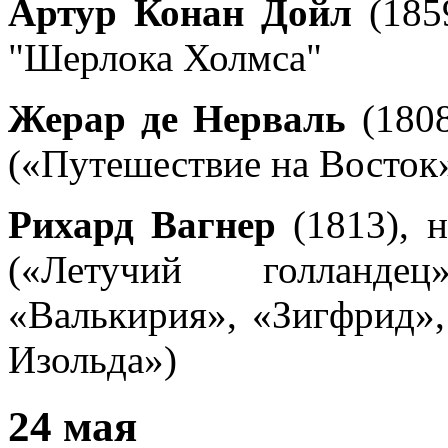
Артур Конан Дойл
(1859
"Шерлока Холмса"
Жерар де Нерваль
(1808
(«Путешествие на Восток»
Рихард Вагнер
(1813), 
(«Летучий голланде
«Валькирия», «Зигфрид»,
Изольда»)
24 мая