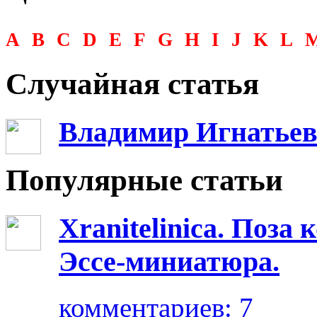
A
B
C
D
E
F
G
H
I
J
K
L
Случайная статья
Владимир Игнатьев
Популярные статьи
Xranitelinica. Поз
Эссе-миниатюра.
комментариев: 7