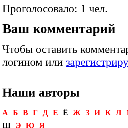
Проголосовало: 1 чел.
Ваш комментарий
Чтобы оставить комментар
логином или
зарегистрир
Наши авторы
А
Б
В
Г
Д
Е
Ё
Ж
З
И
К
Л
Щ
Э
Ю
Я