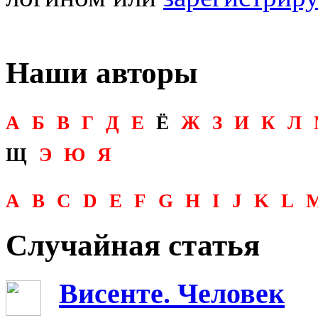
Наши авторы
А
Б
В
Г
Д
Е
Ё
Ж
З
И
К
Л
Щ
Э
Ю
Я
A
B
C
D
E
F
G
H
I
J
K
L
Случайная статья
Висенте. Человек