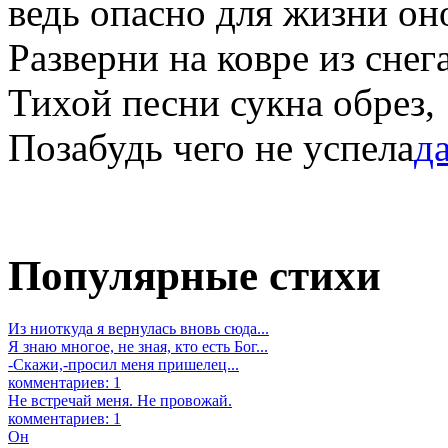
ведь опасно для жизни он
Разверни на ковре из снег
Тихой песни сукна обрез,
Позабудь чего не успела
да
Популярные стихи
Из ниоткуда я вернулась вновь сюда...
Я знаю многое, не зная, кто есть Бог...
-Скажи,-просил меня пришелец...
комментариев: 1
Не встречай меня. Не провожай.
комментариев: 1
Он