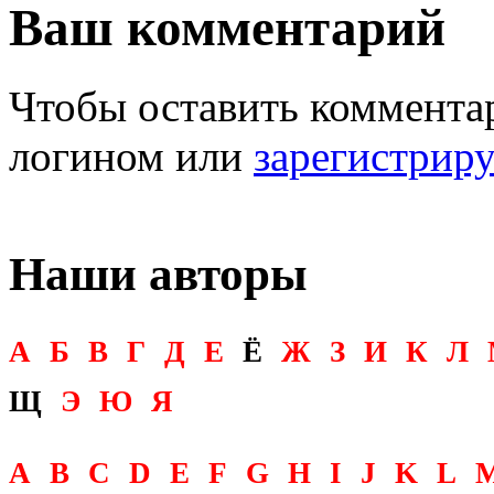
Ваш комментарий
Чтобы оставить комментар
логином или
зарегистрир
Наши авторы
А
Б
В
Г
Д
Е
Ё
Ж
З
И
К
Л
Щ
Э
Ю
Я
A
B
C
D
E
F
G
H
I
J
K
L