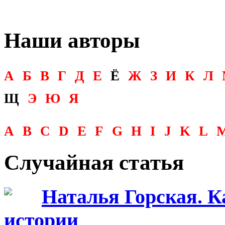
Наши авторы
А
Б
В
Г
Д
Е
Ё
Ж
З
И
К
Л
Щ
Э
Ю
Я
A
B
C
D
E
F
G
H
I
J
K
L
Случайная статья
Наталья Горская. К
истории