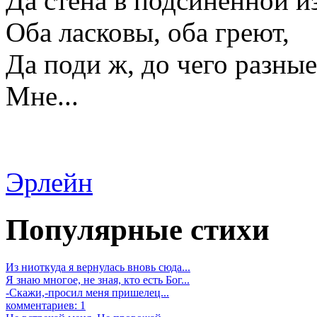
Да стена в подсиненной и
Оба ласковы, оба греют,
Да поди ж, до чего разные
Мне...
Эрлейн
Популярные стихи
Из ниоткуда я вернулась вновь сюда...
Я знаю многое, не зная, кто есть Бог...
-Скажи,-просил меня пришелец...
комментариев: 1