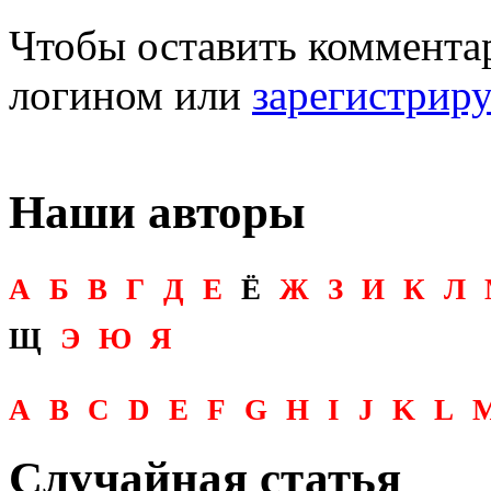
Чтобы оставить комментар
логином или
зарегистрир
Наши авторы
А
Б
В
Г
Д
Е
Ё
Ж
З
И
К
Л
Щ
Э
Ю
Я
A
B
C
D
E
F
G
H
I
J
K
L
Случайная статья