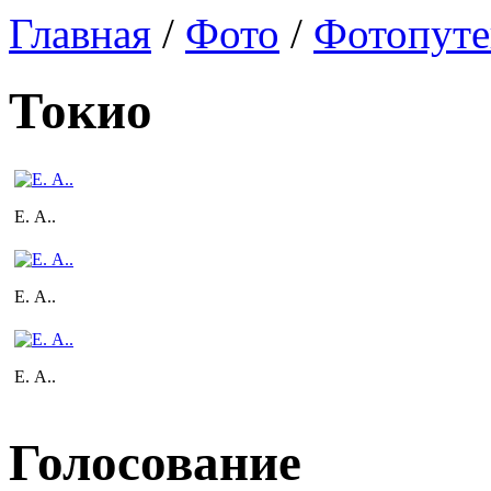
Главная
/
Фото
/
Фотопуте
Токио
Е. А..
Е. А..
Е. А..
Голосование