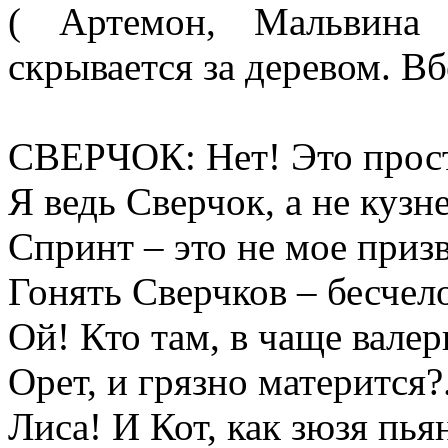
( Артемон, Мальвина 
скрывается за деревом. В
СВЕРЧОК: Нет! Это прост
Я ведь Сверчок, а не кузн
Спринт – это не мое призв
Гонять Сверчков – бесчел
Ой! Кто там, в чаще вале
Орет, и грязно матерится?.
Лиса! И Кот, как зюзя пья