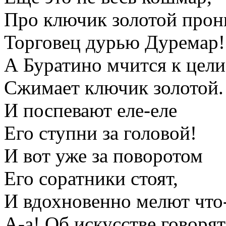
Про ключик золотой про
Торговец дурью Дуремар!
А Буратино мчится к цели
Сжимает ключик золотой.
И поспевают еле-еле
Его ступни за головой!
И вот уже за поворотом
Его соратники стоят,
И вдохновенно мелют чт
А-а! Об искусстве говорят