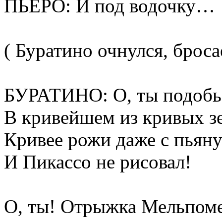
ПЬЕРО: И под водочку…
( Буратино очнулся, броса
БУРАТИНО: О, ты подобь
В кривейшем из кривых зе
Кривее рожи даже с пьян
И Пикассо не рисовал!
О, ты! Отрыжка Мельпом