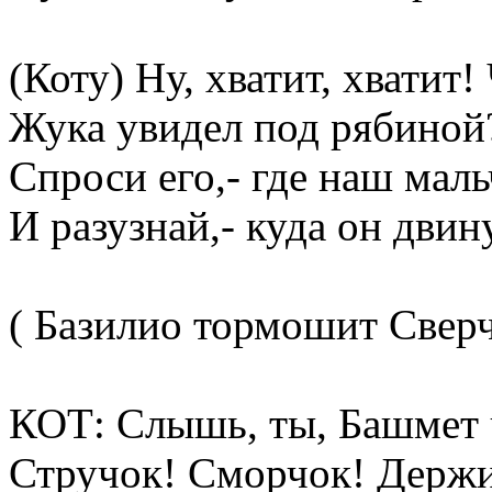
(Коту) Ну, хватит, хватит
Жука увидел под рябиной
Спроси его,- где наш мал
И разузнай,- куда он двин
( Базилио тормошит Сверч
КОТ: Слышь, ты, Башмет 
Стручок! Сморчок! Держи