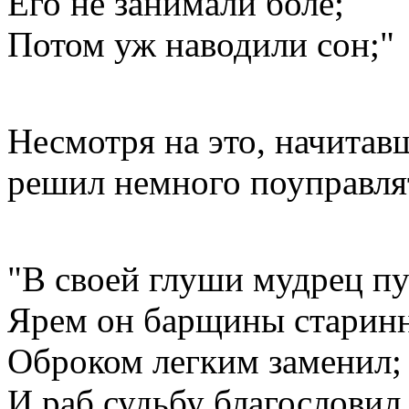
Его не занимали боле;
Потом уж наводили сон;"
Несмотря на это, начита
решил немного поуправля
"В своей глуши мудрец п
Ярем он барщины старин
Оброком легким заменил;
И раб судьбу благословил.