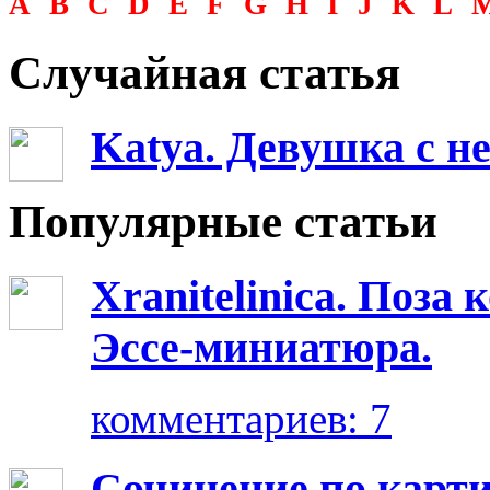
A
B
C
D
E
F
G
H
I
J
K
L
Случайная статья
Katya. Девушка с не
Популярные статьи
Xranitelinica. Поз
Эссе-миниатюра.
комментариев: 7
Сочинение по карт