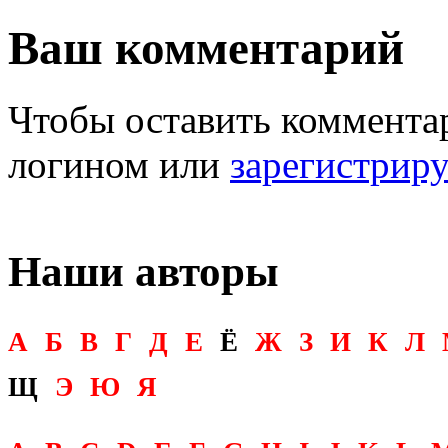
Ваш комментарий
Чтобы оставить комментар
логином или
зарегистрир
Наши авторы
А
Б
В
Г
Д
Е
Ё
Ж
З
И
К
Л
Щ
Э
Ю
Я