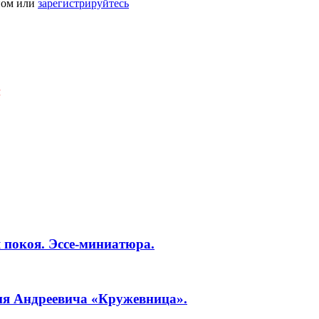
ном или
зарегистрируйтесь
Я
 покоя. Эссе-миниатюра.
ия Андреевича «Кружевница».