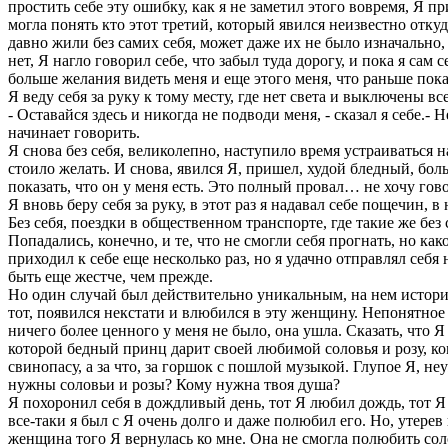
простить себе эту ошибку, как я не заметил этого вовремя, Я 
могла понять кто этот третий, который явился неизвестно откуд
давно жили без самих себя, может даже их не было изначально, 
нет, Я нагло говорил себе, что забыл туда дорогу, и пока я сам с
больше желания видеть меня и еще этого меня, что раньше пока
Я веду себя за руку к тому месту, где нет света и выключены в
- Оставайся здесь и никогда не подводи меня, - сказал я себе.-
начинает говорить.
Я снова без себя, великолепно, наступило время устраиваться на
стоило желать. И снова, явился Я, пришел, худой бледный, боль
показать, что он у меня есть. Это полный провал… не хочу гово
Я вновь беру себя за руку, в этот раз я надавал себе пощечин, в
Без себя, поездки в общественном транспорте, где такие же без
Попадались, конечно, и те, что не смогли себя прогнать, но каков
приходил к себе еще несколько раз, но я удачно отправлял себя
быть еще жестче, чем прежде.
Но один случай был действительно уникальным, на нем история
тот, появился некстати и влюбился в эту женщину. Непонятное 
ничего более ценного у меня не было, она ушла. Сказать, что Я 
которой бедный принц дарит своей любимой соловья и розу, ко
свинопасу, а за что, за горшок с пошлой музыкой. Глупое Я, не
нужны соловьи и розы? Кому нужна твоя душа?
Я похоронил себя в дождливый день, тот Я любил дождь, тот Я 
все-таки я был с Я очень долго и даже полюбил его. Но, утерев
женщина того Я вернулась ко мне. Она не смогла полюбить соловь