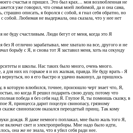
ль моего счастья и пришел. Это был крах… моя возлюбленная не
 кажется уже говорил, что семья моей любимой, да и она сама,
 страшно описать, я боролся с собой, я гнал себя обратно, но
ду с собой. Любимая не выдержала, она сказала, что у нее нет
 я не буду счастливым. Люди бегут от меня, когда это Я
я без Я отлично зарабатывал, мне хватало на все, другого и не
чал борьбу с Я, и снова тот Я заставил меня, хоть на секунду
верситеты и школы. Нас таких было много, очень много.
, а для них их горькое я и их жалкая, правда. Не буду врать - Я
я вернуться, но я его быстро и удачно выкинул, да пришлось
 в которую влюбился, точнее, произошло черт знает что, Я,
ностью, но когда Я решил подарить свою душу, потому что
 полная победа я без себя над Я. Глупое Я, ты помнишь сказку, в
пое Я, принцесса дарит поцелуи свинопасу, грязному
А в сказке свинопасом оказался переодетый принц. Так кому
вуки дождя. Я даже немного поплакал, мне было жаль того Я,
а не включат свет и электроприборы. Мне надо было идти,
ось, она же не знала, что я убил себя ради нее.