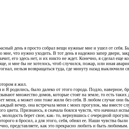
екрасный день я просто собрал вещи нужные мне и ушел от себя. 
 мне, что нужно уходить. В тот день я надежно запер двери, зак
значит, его здесь нет, и их никто не ждет. Конечно, я сделал еще
ще, и мне бы не хотелось, чтоб случился, пожар, или иная авария
тогнал, нельзя возвращаться туда, где минуту назад выключили све
отором я жил.
 я и Я родились, было далеко от этого города. Подло, наверное, б
азывают множество домов, которые стоят на земле, то есть таких 
 нет меня, а может они тоже жили без себя. В любом случае они 
аждый вечер, она встречала меня с моих прогулок, мы вместе сл
цвета. Признаюсь, я сначала боялся чувств, что начинал испыты
олодость берет свое, как- то, вернувшись с очередной прогулки,
 которого я бросил, а для этого, себя, обнял ее. Наши чувства б
нечно, представляете, как это прекрасно любить и быть любимым.