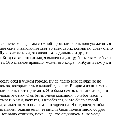
Было нелегко, ведь мы со мной прожили очень долгую жизнь, я
рыл окна, я выключил свет во всех своих комнатах, сразу стало
 кой,- какие мелочи, отключил холодильник и другие
. Когда я все это сделал, я вышел на улицу, без меня мне было
т. Это главное правило, может его когда – нибудь и зажгут, и
росать себя в чужом городе, ну да ладно мне сейчас не до
домов, которые есть в каждой деревне. В одном из них меня
были очень гостеприимны. Это была семья, мать две дочери и
ушали музыку. Она была очень красивой, голубоглазой, с
вать к ней, кажется, я влюблялся, и это было второй
 я заметил, что она чем – то удручена. Я подошел, чтобы
ыли взаимны, оказывается, ее мысли были полны мною со дня
 Все было отлично, пока… да, это случилось. Я не могу