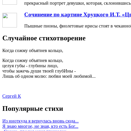
прекрасный портрет девушки, которая, склонившись н
Сочинение по картине Хруцкого И.Т. «Ц
Пышные пионы, фиолетовые ирисы стоят в чеканной 
Случайное стихотворение
Когда сожму объятиев кольцо,
Когда сожму объятиев кольцо,
целуя губы - глубины лицо,
чтобы зажечь души твоей глубИны -
Лишь об одном молю: любви моей любимой...
Сергей К
Популярные стихи
Из ниоткуда я вернулась вновь сюда...
Я знаю многое, не зная, кто есть Бог...