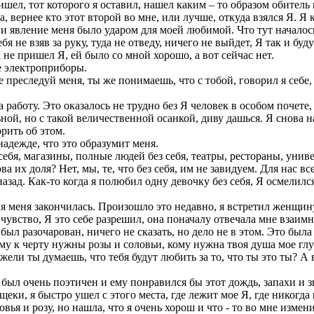
пришел, тот которого я оставил, нашел каким – то образом обите
а, вернее кто этот второй во мне, или лучше, откуда взялся Я. Я
и явление меня было ударом для моей любимой. Что тут началось,
ебя не взяв за руку, туда не отведу, ничего не выйдет, Я так и бу
 не пришел Я, ей было со мной хорошо, а вот сейчас нет.
се электроприборы.
 Не преследуй меня, ты же понимаешь, что с тобой, говорил я себе,
 работу. Это оказалось не трудно без Я человек в особом почете, 
ной, но с такой величественной осанкой, диву дашься. Я снова на
рить об этом.
 надежде, что это образумит меня.
 себя, магазины, полные людей без себя, театры, рестораны, уни
а их доля? Нет, мы, те, что без себя, им не завидуем. Для нас все
 назад. Как-то когда я полюбил одну девочку без себя, Я осмелилс
 меня закончилась. Произошло это недавно, я встретил женщину,
чувство, Я это себе разрешил, она поначалу отвечала мне взаим
был разочарован, ничего не сказать, но дело не в этом. Это была
му к черту нужны розы и соловьи, кому нужна твоя душа мое глу
ужели ты думаешь, что тебя будут любить за то, что ты это ты? 
был очень поэтичен и ему понравился бы этот дождь, запахи и з
 щеки, я быстро ушел с этого места, где лежит мое Я, где никогд
я и розу, но нашла, что я очень хорош и что - то во мне изменил