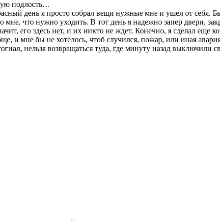
угую подлость…
екрасный день я просто собрал вещи нужные мне и ушел от себя. 
 мне, что нужно уходить. В тот день я надежно запер двери, зак
значит, его здесь нет, и их никто не ждет. Конечно, я сделал еще
ще, и мне бы не хотелось, чтоб случился, пожар, или иная авария
тогнал, нельзя возвращаться туда, где минуту назад выключили све