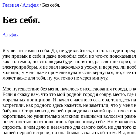
Главная
/
Альфия
/ Без себя.
Без себя.
Альфия
Я ушел от самого себя. Да, не удивляйтесь, вот так в один пр
уже привык к себе и даже полюбил себя, но что-то подсказывало
как–то темно, но зато людям будет понятно, раз свет не горит, 
электроприборы, я не знал насколько я ухожу, и вернусь ли вооб
холодно, у меня даже промелькнула мысль вернуться, но, я ее о
может даже для тебя, ну уж точно не через минуту.
Мое путешествие без меня, началось с исследования города, в к
Если я скажу вам, что это мой родной город я совру, место, где
моральных принципов. Я начал с частного сектора, так здесь н
встретили, как родного здесь кажется, не заметили, что у меня
бабушка. Старшая из дочерей проводила со мной практически к
короткими, но удивительно мягкими пышными волосами ржаного 
нечестностью по отношению к брошенному себе. Но молодость, м
спросить, в чем дело и незаметно для самого себя, не для того
нашей первой встречи, но она боялась сказать об этом. Вы, ко