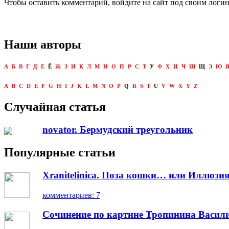
Чтобы оставить комментарий, войдите на сайт под своим логи
Наши авторы
А
Б
В
Г
Д
Е
Ё
Ж
З
И
К
Л
М
Н
О
П
Р
С
Т
У
Ф
Х
Ц
Ч
Ш
Щ
Э
Ю
A
B
C
D
E
F
G
H
I
J
K
L
M
N
O
P
Q
R
S
T
U
V
W
X
Y
Z
Случайная статья
novator. Бермудский треугольник
Популярные статьи
Xranitelinica. Поза кошки… или Иллюзия
комментариев: 7
Сочинение по картине Тропинина Васил