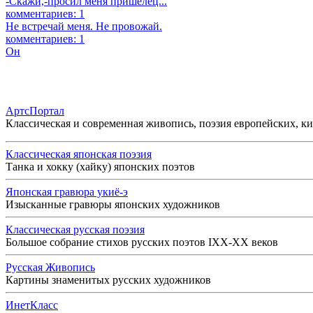
-Скажи,-просил меня пришелец...
комментариев: 1
Не встречай меня. Не провожай.
комментариев: 1
Он
АртсПортал
Классическая и современная живопись, поэзия европейских, к
Классическая японская поэзия
Танка и хокку (хайку) японских поэтов
Японская гравюра укиё-э
Изысканные гравюры японских художников
Классическая русская поэзия
Большое собрание стихов русских поэтов IXX-XX веков
Русская Живопись
Картины знаменитых русских художников
ИнетКласс