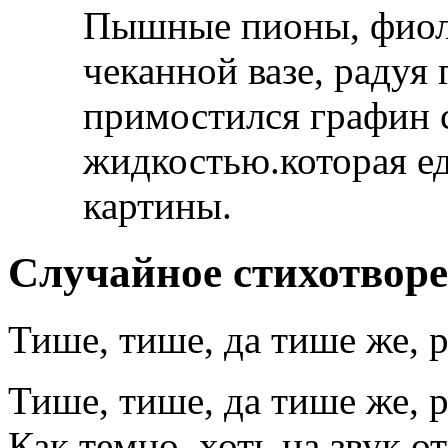
Пышные пионы, фиоле
чеканной вазе, радуя
примостился графин 
жидкостью.которая ед
картины.
Случайное стихотвор
Тише, тише, да тише же, р
Тише, тише, да тише же, р
Как темно, хоть на звук от