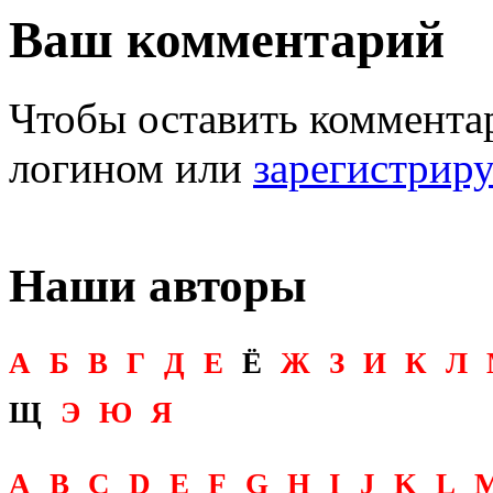
Ваш комментарий
Чтобы оставить комментар
логином или
зарегистрир
Наши авторы
А
Б
В
Г
Д
Е
Ё
Ж
З
И
К
Л
Щ
Э
Ю
Я
A
B
C
D
E
F
G
H
I
J
K
L