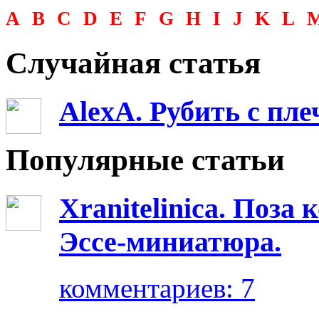
A
B
C
D
E
F
G
H
I
J
K
L
Случайная статья
AlexA. Рубить с плеч
Популярные статьи
Xranitelinica. Поз
Эссе-миниатюра.
комментариев: 7