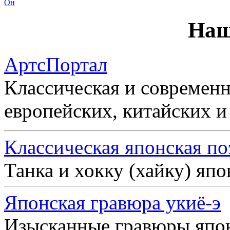
Он
Наш
АртсПортал
Классическая и современн
европейских, китайских и
Классическая японская по
Танка и хокку (хайку) яп
Японская гравюра укиё-э
Изысканные гравюры япо