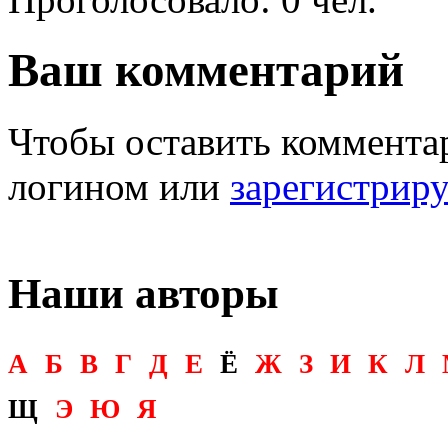
Ваш комментарий
Чтобы оставить комментар
логином или
зарегистрир
Наши авторы
А
Б
В
Г
Д
Е
Ё
Ж
З
И
К
Л
Щ
Э
Ю
Я