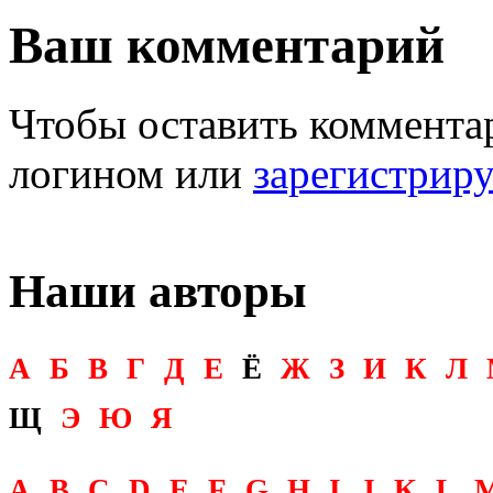
Ваш комментарий
Чтобы оставить комментар
логином или
зарегистрир
Наши авторы
А
Б
В
Г
Д
Е
Ё
Ж
З
И
К
Л
Щ
Э
Ю
Я
A
B
C
D
E
F
G
H
I
J
K
L