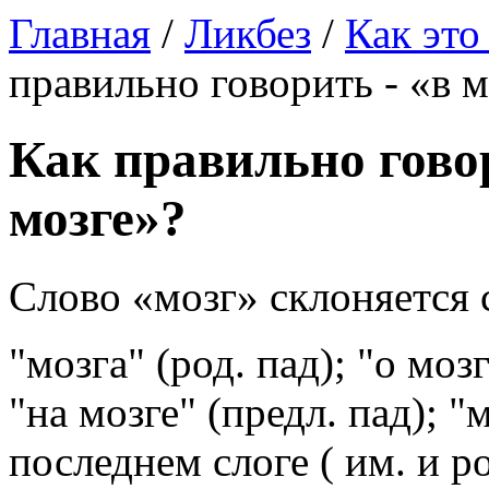
Главная
/
Ликбез
/
Как это
правильно говорить - «в м
Как правильно говор
мозге»?
Слово «мозг» склоняется
"мозга" (род. пад); "о мозг
"на мозге" (предл. пад); "
последнем слоге ( им. и р