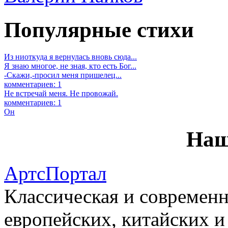
Популярные стихи
Из ниоткуда я вернулась вновь сюда...
Я знаю многое, не зная, кто есть Бог...
-Скажи,-просил меня пришелец...
комментариев: 1
Не встречай меня. Не провожай.
комментариев: 1
Он
Наш
АртсПортал
Классическая и современн
европейских, китайских и