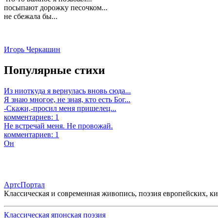
посыпают дорожку песочком...
не сбежала бы...
Игорь Черкашин
Популярные стихи
Из ниоткуда я вернулась вновь сюда...
Я знаю многое, не зная, кто есть Бог...
-Скажи,-просил меня пришелец...
комментариев: 1
Не встречай меня. Не провожай.
комментариев: 1
Он
АртсПортал
Классическая и современная живопись, поэзия европейских, к
Классическая японская поэзия