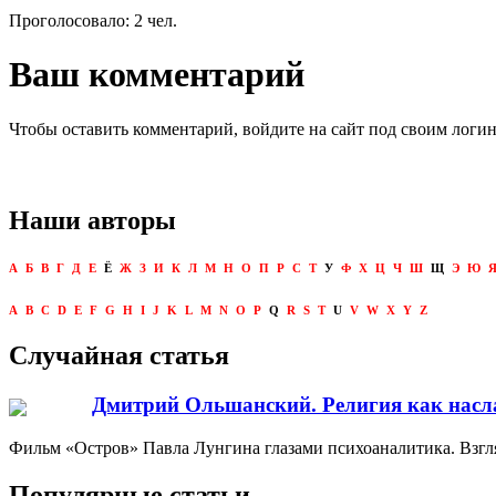
Проголосовало: 2 чел.
Ваш комментарий
Чтобы оставить комментарий, войдите на сайт под своим логи
Наши авторы
А
Б
В
Г
Д
Е
Ё
Ж
З
И
К
Л
М
Н
О
П
Р
С
Т
У
Ф
Х
Ц
Ч
Ш
Щ
Э
Ю
A
B
C
D
E
F
G
H
I
J
K
L
M
N
O
P
Q
R
S
T
U
V
W
X
Y
Z
Случайная статья
Дмитрий Ольшанский. Религия как насл
Фильм «Остров» Павла Лунгина глазами психоаналитика. Взгл
Популярные статьи