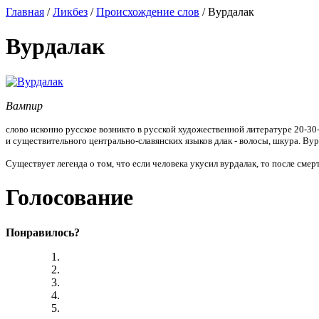
Главная
/
Ликбез
/
Происхождение слов
/ Вурдалак
Вурдалак
Вампир
слово исконно русское возникто в русской ху
дожественной литературе 20-30-х
и существительного центрально-славянских
языков длак -
волосы, шкура. Вур
Существует легенда о том, что если человека укусил вурдалак, то после смер
Голосование
Понравилось?