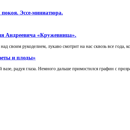
 покоя. Эссе-миниатюра.
ия Андреевича «Кружевница».
ад своим рукоделием, лукаво смотрит на нас сквозь все года, к
веты и плоды»
вазе, радуя глаза. Немного дальше примостился графин с прозр