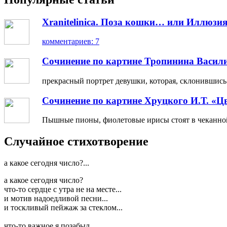
Xranitelinica. Поза кошки… или Иллюзия
комментариев: 7
Сочинение по картине Тропинина Васил
прекрасный портрет девушки, которая, склонившись н
Сочинение по картине Хруцкого И.Т. «Ц
Пышные пионы, фиолетовые ирисы стоят в чеканной 
Случайное стихотворение
а какое сегодня число?...
а какое сегодня число?
что-то сердце с утра не на месте...
и мотив надоедливой песни...
и тоскливый пейжаж за стеклом...
что-то важное я позабыл...