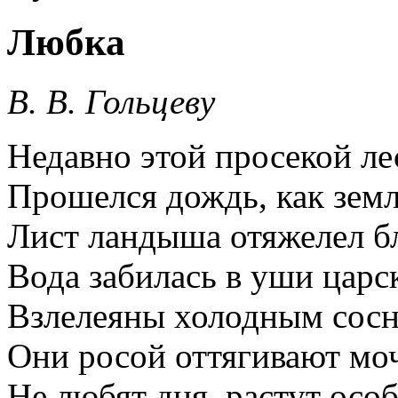
Любка
В. B. Гольцеву
Недавно этой просекой л
Прошелся дождь, как земл
Лист ландыша отяжелел б
Вода забилась в уши царс
Взлелеяны холодным сосн
Они росой оттягивают мо
Не любят дня, растут осо