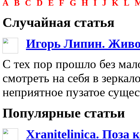
A
B
C
D
E
F
G
H
I
J
K
L
Случайная статья
Игорь Липин. Жив
С тех пор прошло без мало
смотреть на себя в зерка
неприятное пузатое сущес
Популярные статьи
Xranitelinica. Поз