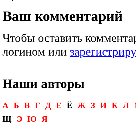
Ваш комментарий
Чтобы оставить комментар
логином или
зарегистрир
Наши авторы
А
Б
В
Г
Д
Е
Ё
Ж
З
И
К
Л
Щ
Э
Ю
Я