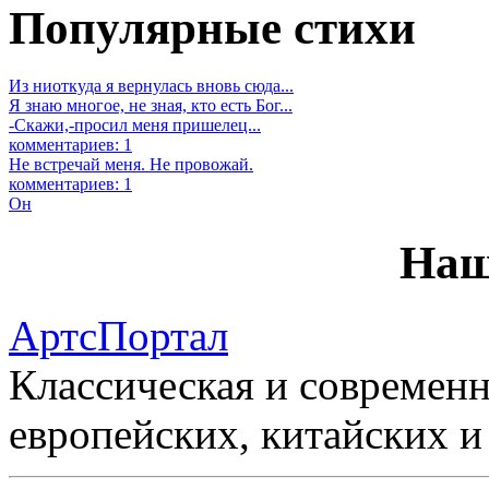
Популярные стихи
Из ниоткуда я вернулась вновь сюда...
Я знаю многое, не зная, кто есть Бог...
-Скажи,-просил меня пришелец...
комментариев: 1
Не встречай меня. Не провожай.
комментариев: 1
Он
Наш
АртсПортал
Классическая и современн
европейских, китайских и