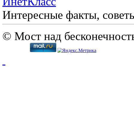
ИнетКласс
Интересные факты, совет
© Мост над бесконечност