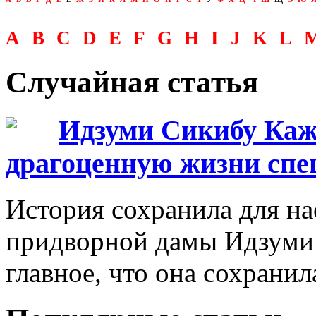
A
B
C
D
E
F
G
H
I
J
K
L
Случайная статья
Идзуми Сикибу Каж
драгоценную жизни спе
История сохранила для н
придворной дамы Идзуми 
главное, что она сохранил