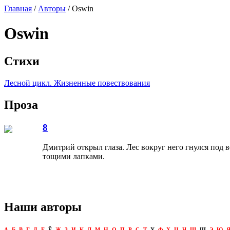
Главная
/
Авторы
/ Oswin
Oswin
Стихи
Лесной цикл. Жизненные повествования
Проза
8
Дмитрий открыл глаза. Лес вокруг него гнулся под
тощими лапками.
Наши авторы
А
Б
В
Г
Д
Е
Ё
Ж
З
И
К
Л
М
Н
О
П
Р
С
Т
У
Ф
Х
Ц
Ч
Ш
Щ
Э
Ю