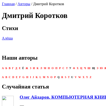
Главная
/
Авторы
/ Дмитрий Коротков
Дмитрий Коротков
Стихи
Алёша
Наши авторы
А
Б
В
Г
Д
Е
Ё
Ж
З
И
К
Л
М
Н
О
П
Р
С
Т
У
Ф
Х
Ц
Ч
Ш
Щ
Э
Ю
A
B
C
D
E
F
G
H
I
J
K
L
M
N
O
P
Q
R
S
T
U
V
W
X
Y
Z
Случайная статья
Олег Айдаров. КОМПЬЮТЕРНАЯ КНИ