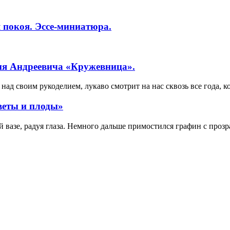
 покоя. Эссе-миниатюра.
ия Андреевича «Кружевница».
ад своим рукоделием, лукаво смотрит на нас сквозь все года, к
веты и плоды»
вазе, радуя глаза. Немного дальше примостился графин с прозр