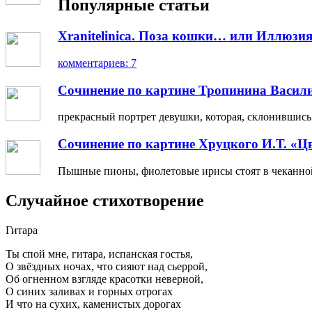
Популярные статьи
Xranitelinica. Поза кошки… или Иллюзия
комментариев: 7
Сочинение по картине Тропинина Васил
прекрасный портрет девушки, которая, склонившись н
Сочинение по картине Хруцкого И.Т. «Ц
Пышные пионы, фиолетовые ирисы стоят в чеканной 
Случайное стихотворение
Гитара
Ты спой мне, гитара, испанская гостья,
О звёздных ночах, что сияют над сьеррой,
Об огненном взгляде красотки неверной,
О синих заливах и горных отрогах
И что на сухих, каменистых дорогах