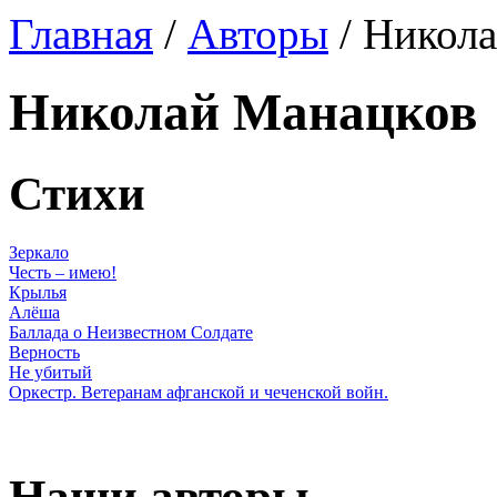
Главная
/
Авторы
/ Никол
Николай Манацков
Стихи
Зеркало
Честь – имею!
Крылья
Алёша
Баллада о Неизвестном Солдате
Верность
Не убитый
Оркестр. Ветеранам афганской и чеченской войн.
Наши авторы