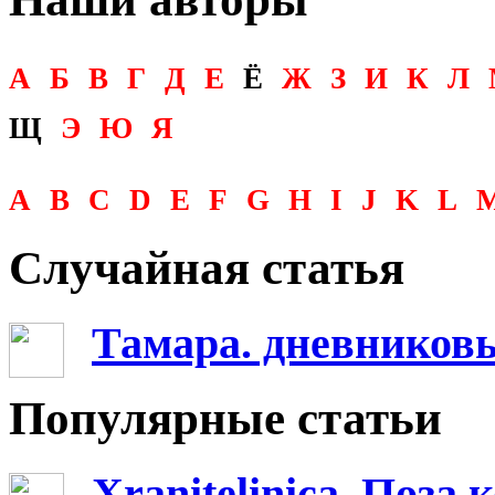
А
Б
В
Г
Д
Е
Ё
Ж
З
И
К
Л
Щ
Э
Ю
Я
A
B
C
D
E
F
G
H
I
J
K
L
Случайная статья
Тамара. дневниковы
Популярные статьи
Xranitelinica. Поз