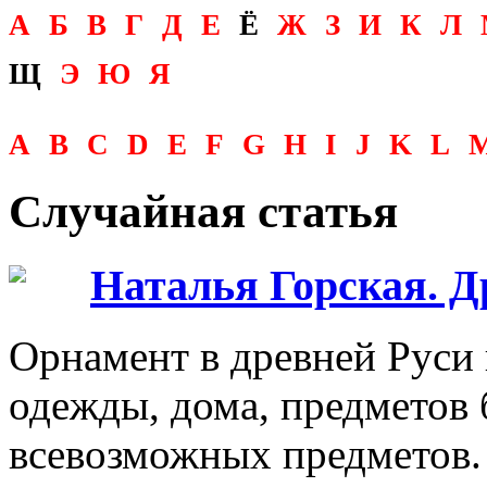
А
Б
В
Г
Д
Е
Ё
Ж
З
И
К
Л
Щ
Э
Ю
Я
A
B
C
D
E
F
G
H
I
J
K
L
Случайная статья
Наталья Горская. Д
Орнамент в древней Руси 
одежды, дома, предметов 
всевозможных предметов.