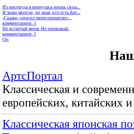
Из ниоткуда я вернулась вновь сюда...
Я знаю многое, не зная, кто есть Бог...
-Скажи,-просил меня пришелец...
комментариев: 1
Не встречай меня. Не провожай.
комментариев: 1
Он
Наш
АртсПортал
Классическая и современн
европейских, китайских и
Классическая японская по