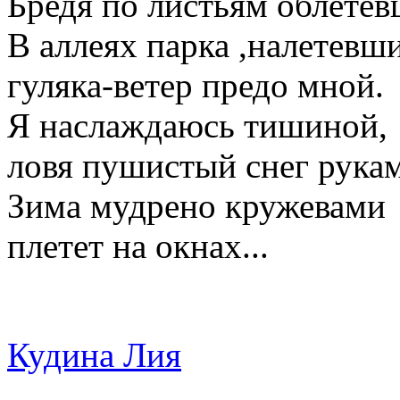
Бредя по листьям облете
В аллеях парка ,налетевш
гуляка-ветер предо мной.
Я наслаждаюсь тишиной,
ловя пушистый снег рука
Зима мудрено кружевами
плетет на окнах...
Кудина Лия