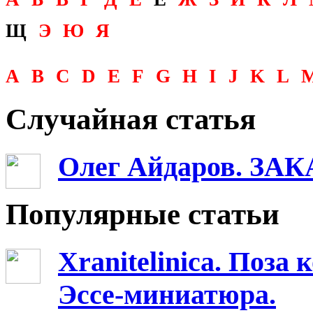
Щ
Э
Ю
Я
A
B
C
D
E
F
G
H
I
J
K
L
Случайная статья
Олег Айдаров. ЗАК
Популярные статьи
Xranitelinica. Поз
Эссе-миниатюра.