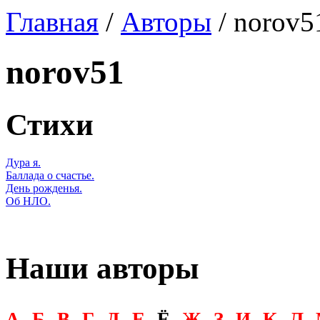
Главная
/
Авторы
/ norov5
norov51
Стихи
Дура я.
Баллада о счастье.
День рожденья.
Об НЛО.
Наши авторы
А
Б
В
Г
Д
Е
Ё
Ж
З
И
К
Л