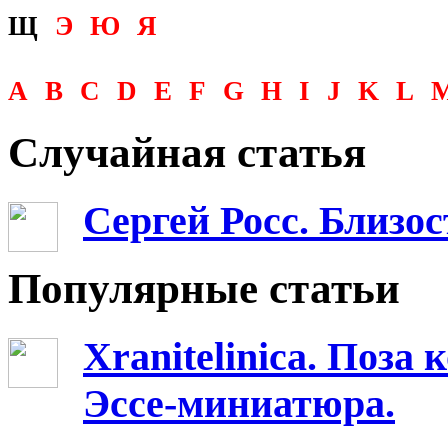
Щ
Э
Ю
Я
A
B
C
D
E
F
G
H
I
J
K
L
Случайная статья
Сергей Росс. Близос
Популярные статьи
Xranitelinica. Поз
Эссе-миниатюра.