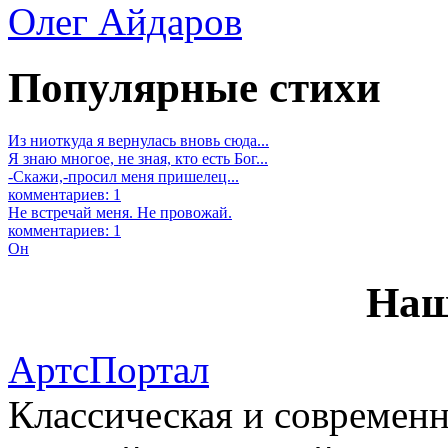
Олег Айдаров
Популярные стихи
Из ниоткуда я вернулась вновь сюда...
Я знаю многое, не зная, кто есть Бог...
-Скажи,-просил меня пришелец...
комментариев: 1
Не встречай меня. Не провожай.
комментариев: 1
Он
Наш
АртсПортал
Классическая и современн