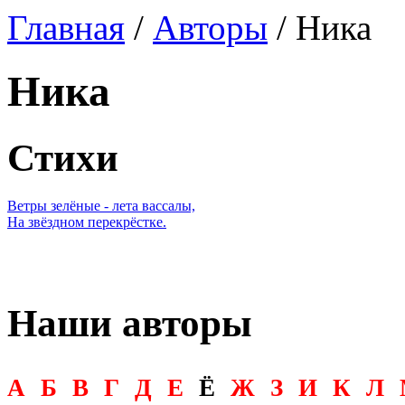
Главная
/
Авторы
/ Ника
Ника
Стихи
Ветры зелёные - лета вассалы,
На звёздном перекрёстке.
Наши авторы
А
Б
В
Г
Д
Е
Ё
Ж
З
И
К
Л