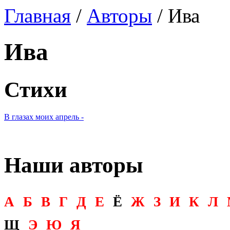
Главная
/
Авторы
/ Ива
Ива
Стихи
В глазах моих апрель -
Наши авторы
А
Б
В
Г
Д
Е
Ё
Ж
З
И
К
Л
Щ
Э
Ю
Я