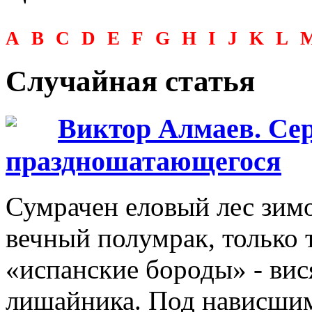
A
B
C
D
E
F
G
H
I
J
K
L
Случайная статья
Виктор Алмаев. Сер
праздношатающегося
Сумрачен еловый лес зимо
вечный полумрак, только 
«испанские бороды» - вис
лишайника. Под нависшим