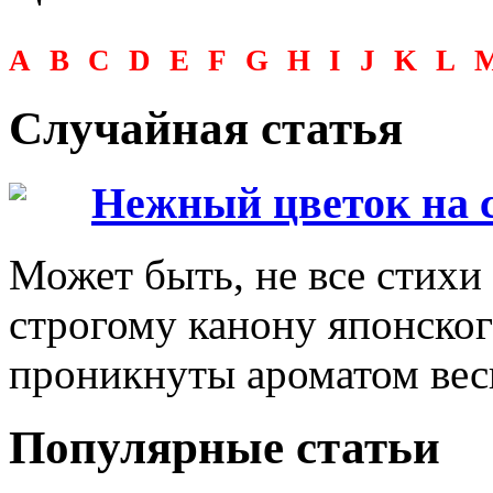
A
B
C
D
E
F
G
H
I
J
K
L
Случайная статья
Нежный цветок на с
Может быть, не все стихи
строгому канону японског
проникнуты ароматом ве
Популярные статьи