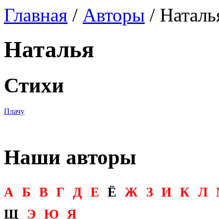
Главная
/
Авторы
/ Наталь
Наталья
Стихи
Плачу
Наши авторы
А
Б
В
Г
Д
Е
Ё
Ж
З
И
К
Л
Щ
Э
Ю
Я