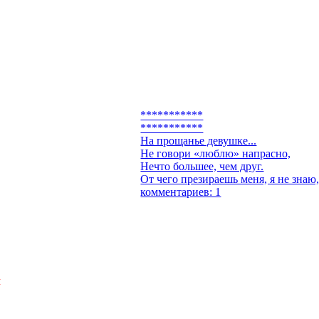
***********
***********
На прощанье девушке...
Не говори «люблю» напрасно,
Нечто большее, чем друг.
От чего презираешь меня, я не знаю
комментариев: 1
Я