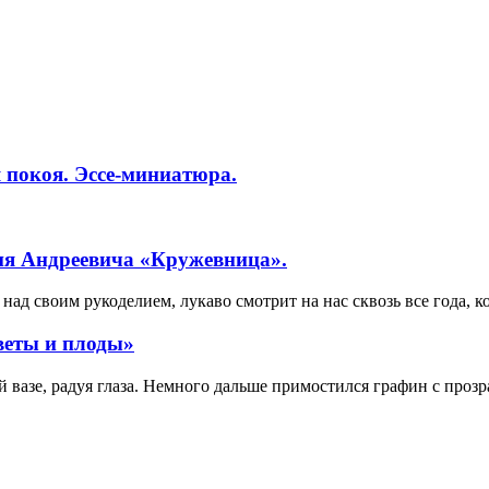
 покоя. Эссе-миниатюра.
ия Андреевича «Кружевница».
ад своим рукоделием, лукаво смотрит на нас сквозь все года, к
веты и плоды»
вазе, радуя глаза. Немного дальше примостился графин с прозр