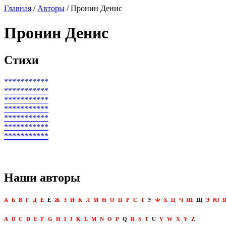
Главная
/
Авторы
/ Пронин Денис
Пронин Денис
Стихи
***********
***********
***********
***********
***********
***********
***********
Наши авторы
А
Б
В
Г
Д
Е
Ё
Ж
З
И
К
Л
М
Н
О
П
Р
С
Т
У
Ф
Х
Ц
Ч
Ш
Щ
Э
Ю
A
B
C
D
E
F
G
H
I
J
K
L
M
N
O
P
Q
R
S
T
U
V
W
X
Y
Z