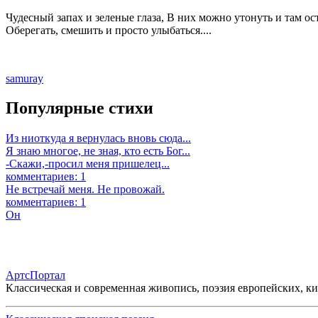
Чудесный запах и зеленые глаза, В них можно утонуть и там ос
Оберегать, смешить и просто улыбаться....
samuray
Популярные стихи
Из ниоткуда я вернулась вновь сюда...
Я знаю многое, не зная, кто есть Бог...
-Скажи,-просил меня пришелец...
комментариев: 1
Не встречай меня. Не провожай.
комментариев: 1
Он
АртсПортал
Классическая и современная живопись, поэзия европейских, к