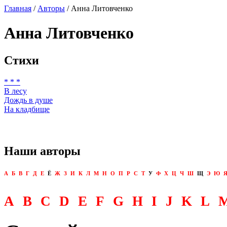
Главная
/
Авторы
/ Анна Литовченко
Анна Литовченко
Стихи
* * *
В лесу
Дождь в душе
На кладбище
Наши авторы
А
Б
В
Г
Д
Е
Ё
Ж
З
И
К
Л
М
Н
О
П
Р
С
Т
У
Ф
Х
Ц
Ч
Ш
Щ
Э
Ю
A
B
C
D
E
F
G
H
I
J
K
L