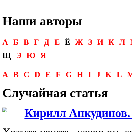
Наши авторы
А
Б
В
Г
Д
Е
Ё
Ж
З
И
К
Л
Щ
Э
Ю
Я
A
B
C
D
E
F
G
H
I
J
K
L
Случайная статья
Кирилл Анкудинов. 