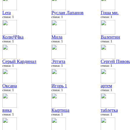
Lera
Руслан Лапанов
Гоша ми.
стихи: 1
стихи: 1
стихи: 1
КолюЧЧка
Мила
Валентин
стихи: 1
стихи: 1
стихи: 1
Серый Кардинал
Этгита
Сергей Пивов
стихи: 1
стихи: 1
стихи: 1
Оксана
Игорь 1
артем
стихи: 1
стихи: 1
стихи: 1
вика
Кыртица
таблетка
стихи: 1
стихи: 1
стихи: 1