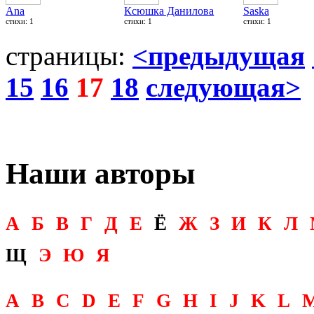
Ana
Ксюшка Данилова
Saska
стихи: 1
стихи: 1
стихи: 1
страницы:
<предыдущая
15
16
17
18
следующая>
Наши авторы
А
Б
В
Г
Д
Е
Ё
Ж
З
И
К
Л
Щ
Э
Ю
Я
A
B
C
D
E
F
G
H
I
J
K
L