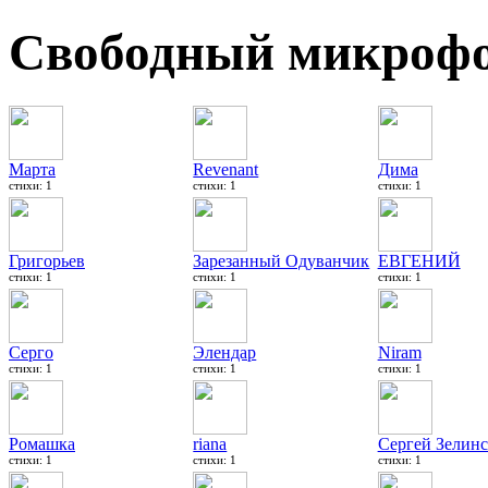
Свободный микроф
Марта
Revenant
Дима
стихи: 1
стихи: 1
стихи: 1
Григорьев
Зарезанный Одуванчик
ЕВГЕНИЙ
стихи: 1
стихи: 1
стихи: 1
Серго
Элендар
Niram
стихи: 1
стихи: 1
стихи: 1
Ромашка
riana
Сергей Зелин
стихи: 1
стихи: 1
стихи: 1