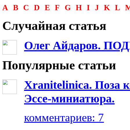
A
B
C
D
E
F
G
H
I
J
K
L
Случайная статья
Олег Айдаров. П
Популярные статьи
Xranitelinica. Поз
Эссе-миниатюра.
комментариев: 7