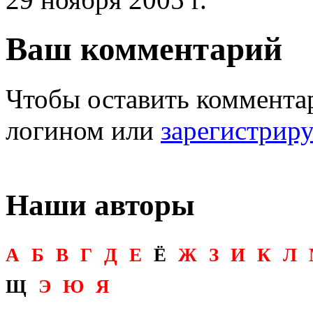
Ваш комментарий
Чтобы оставить комментар
логином или
зарегистрир
Наши авторы
А
Б
В
Г
Д
Е
Ё
Ж
З
И
К
Л
Щ
Э
Ю
Я