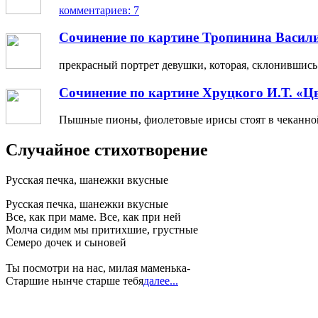
комментариев: 7
Сочинение по картине Тропинина Васил
прекрасный портрет девушки, которая, склонившись н
Сочинение по картине Хруцкого И.Т. «Ц
Пышные пионы, фиолетовые ирисы стоят в чеканной 
Случайное стихотворение
Русская печка, шанежки вкусные
Русская печка, шанежки вкусные
Все, как при маме. Все, как при ней
Молча сидим мы притихшие, грустные
Семеро дочек и сыновей
Ты посмотри на нас, милая маменька-
Старшие нынче старше тебя
далее...