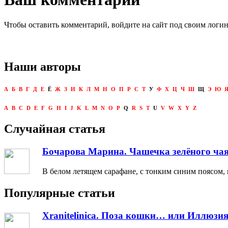
Чтобы оставить комментарий, войдите на сайт под своим логи
Наши авторы
А
Б
В
Г
Д
Е
Ё
Ж
З
И
К
Л
М
Н
О
П
Р
С
Т
У
Ф
Х
Ц
Ч
Ш
Щ
Э
Ю
A
B
C
D
E
F
G
H
I
J
K
L
M
N
O
P
Q
R
S
T
U
V
W
X
Y
Z
Случайная статья
Бочарова Марина. Чашечка зелёного чая
В белом летящем сарафане, с тонким синим поясом, 
Популярные статьи
Xranitelinica. Поза кошки… или Иллюзия