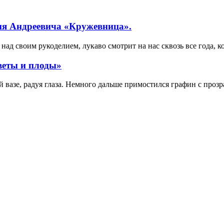
ия Андреевича «Кружевница».
ад своим рукоделием, лукаво смотрит на нас сквозь все года, к
веты и плоды»
вазе, радуя глаза. Немного дальше примостился графин с прозр