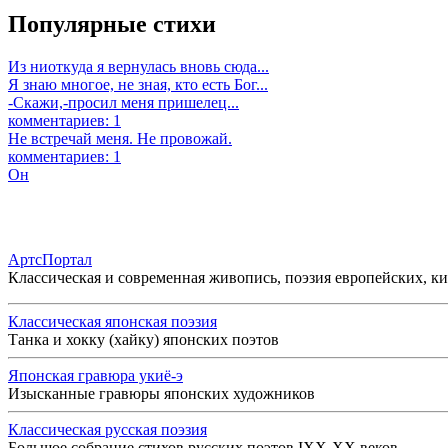
Популярные стихи
Из ниоткуда я вернулась вновь сюда...
Я знаю многое, не зная, кто есть Бог...
-Скажи,-просил меня пришелец...
комментариев: 1
Не встречай меня. Не провожай.
комментариев: 1
Он
АртсПортал
Классическая и современная живопись, поэзия европейских, к
Классическая японская поэзия
Танка и хокку (хайку) японских поэтов
Японская гравюра укиё-э
Изысканные гравюры японских художников
Классическая русская поэзия
Большое собрание стихов русских поэтов IXX-XX веков