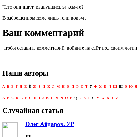
Чего они ищут, рванувшись за кем-то?
В заброшенном доме лишь тени вокруг.
Ваш комментарий
Чтобы оставить комментарий, войдите на сайт под своим логи
Наши авторы
А
Б
В
Г
Д
Е
Ё
Ж
З
И
К
Л
М
Н
О
П
Р
С
Т
У
Ф
Х
Ц
Ч
Ш
Щ
Э
Ю
A
B
C
D
E
F
G
H
I
J
K
L
M
N
O
P
Q
R
S
T
U
V
W
X
Y
Z
Случайная статья
Олег Айдаров. УР