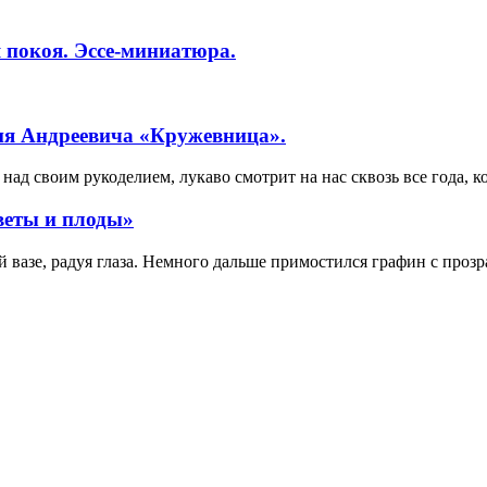
 покоя. Эссе-миниатюра.
ия Андреевича «Кружевница».
ад своим рукоделием, лукаво смотрит на нас сквозь все года, к
веты и плоды»
вазе, радуя глаза. Немного дальше примостился графин с прозр