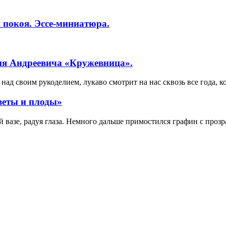
 покоя. Эссе-миниатюра.
ия Андреевича «Кружевница».
ад своим рукоделием, лукаво смотрит на нас сквозь все года, к
веты и плоды»
вазе, радуя глаза. Немного дальше примостился графин с прозр