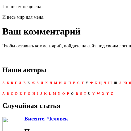
По ночам не до сна
И весь мир для меня.
Ваш комментарий
Чтобы оставить комментарий, войдите на сайт под своим логи
Наши авторы
А
Б
В
Г
Д
Е
Ё
Ж
З
И
К
Л
М
Н
О
П
Р
С
Т
У
Ф
Х
Ц
Ч
Ш
Щ
Э
Ю
A
B
C
D
E
F
G
H
I
J
K
L
M
N
O
P
Q
R
S
T
U
V
W
X
Y
Z
Случайная статья
Висенте. Человек