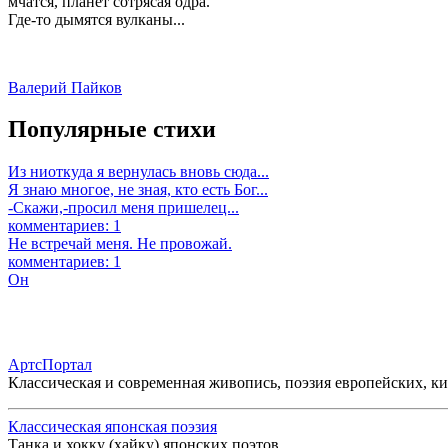
мчатся, планет сотрясая одра.
Где-то дымятся вулканы...
Валерий Пайков
Популярные стихи
Из ниоткуда я вернулась вновь сюда...
Я знаю многое, не зная, кто есть Бог...
-Скажи,-просил меня пришелец...
комментариев: 1
Не встречай меня. Не провожай.
комментариев: 1
Он
АртсПортал
Классическая и современная живопись, поэзия европейских, к
Классическая японская поэзия
Танка и хокку (хайку) японских поэтов