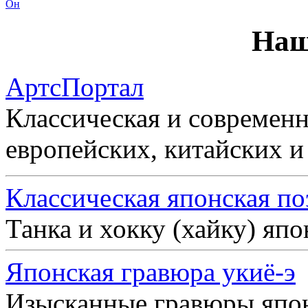
Он
Наш
АртсПортал
Классическая и современн
европейских, китайских и
Классическая японская по
Танка и хокку (хайку) яп
Японская гравюра укиё-э
Изысканные гравюры япо