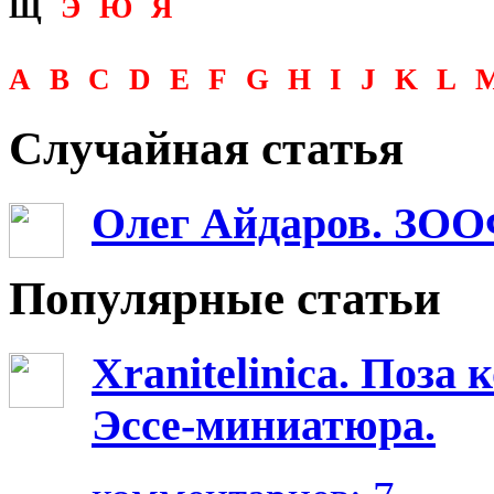
Щ
Э
Ю
Я
A
B
C
D
E
F
G
H
I
J
K
L
Случайная статья
Олег Айдаров. ЗО
Популярные статьи
Xranitelinica. Поз
Эссе-миниатюра.