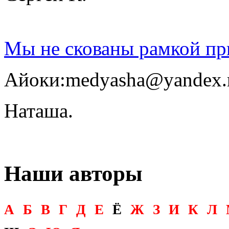
Мы не скованы рамкой пр
Айоки:mеdyasha@yandex.
Наташа.
Наши авторы
А
Б
В
Г
Д
Е
Ё
Ж
З
И
К
Л