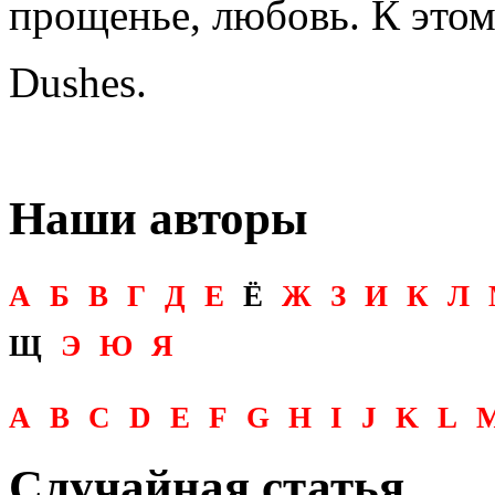
прощенье, любовь. К этом
Dushes.
Наши авторы
А
Б
В
Г
Д
Е
Ё
Ж
З
И
К
Л
Щ
Э
Ю
Я
A
B
C
D
E
F
G
H
I
J
K
L
Случайная статья