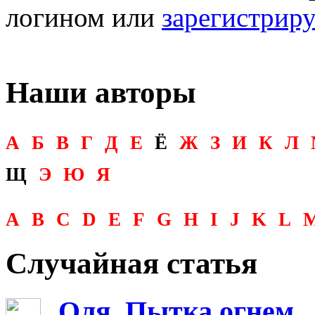
логином или
зарегистрир
Наши авторы
А
Б
В
Г
Д
Е
Ё
Ж
З
И
К
Л
Щ
Э
Ю
Я
A
B
C
D
E
F
G
H
I
J
K
L
Случайная статья
Оля. Пытка огнем...