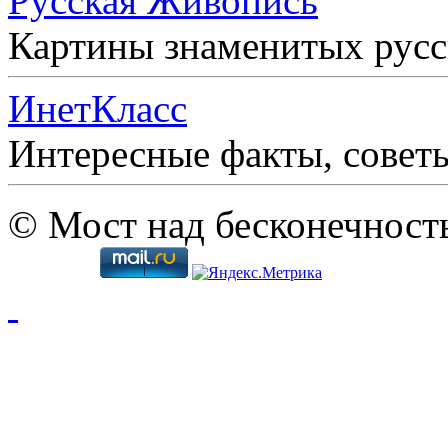
Русская Живопись
Картины знаменитых рус
ИнетКласс
Интересные факты, совет
© Мост над бесконечност