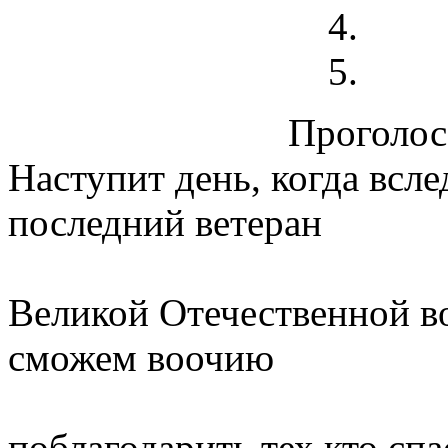
Проголосо
Наступит день, когда всле
последний ветеран
Великой Отечественной во
сможем воочию
поблагодарить тех,кто спа