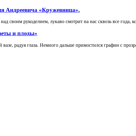
ия Андреевича «Кружевница».
ад своим рукоделием, лукаво смотрит на нас сквозь все года, к
веты и плоды»
вазе, радуя глаза. Немного дальше примостился графин с прозр