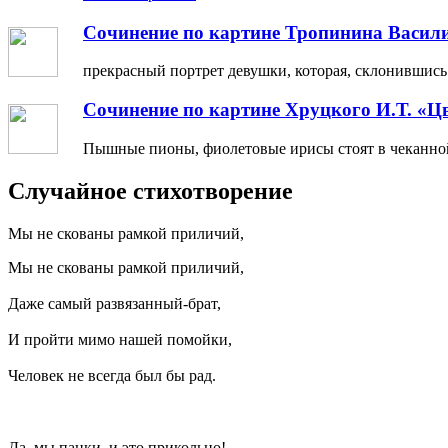
Сочинение по картине Тропинина Васил
прекрасный портрет девушки, которая, склонившись н
Сочинение по картине Хруцкого И.Т. «Ц
Пышные пионы, фиолетовые ирисы стоят в чеканной 
Случайное стихотворение
Мы не скованы рамкой приличий,
Мы не скованы рамкой приличий,
Даже самый развязанный-брат,
И пройти мимо нашей помойки,
Человек не всегда был бы рад.
Да, мы панки, и это прикольно!