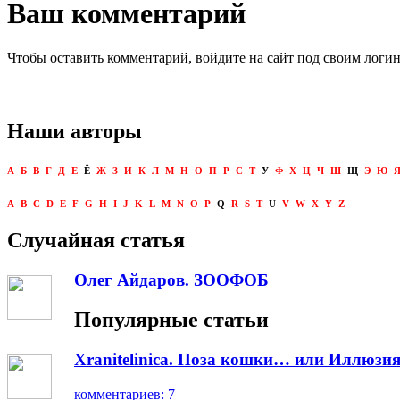
Ваш комментарий
Чтобы оставить комментарий, войдите на сайт под своим логи
Наши авторы
А
Б
В
Г
Д
Е
Ё
Ж
З
И
К
Л
М
Н
О
П
Р
С
Т
У
Ф
Х
Ц
Ч
Ш
Щ
Э
Ю
A
B
C
D
E
F
G
H
I
J
K
L
M
N
O
P
Q
R
S
T
U
V
W
X
Y
Z
Случайная статья
Олег Айдаров. ЗООФОБ
Популярные статьи
Xranitelinica. Поза кошки… или Иллюзия
комментариев: 7