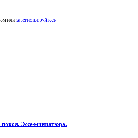
ном или
зарегистрируйтесь
Я
 покоя. Эссе-миниатюра.